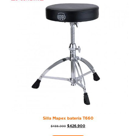
Silla Mapex batería T660
$
426.900
$
459.000