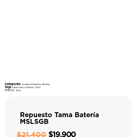
Categories
,
Accesorios Baterías
Baterías
Tags
,
,
bateria tama
baterias
Tama
Marca:
Tama
Repuesto Tama Batería
MSLSGB
$
19.900
$
21.400