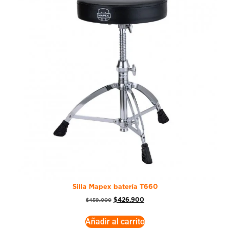
Silla Mapex batería T660
$
426.900
$
459.000
Añadir al carrito