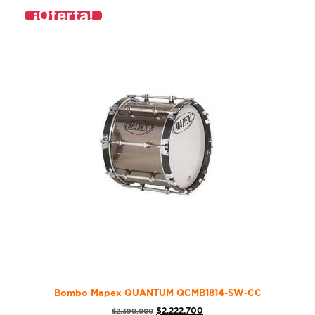
¡Oferta!
Bombo Mapex QUANTUM QCMB1814-SW-CC
$
2.222.700
$
2.390.000