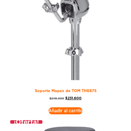
Soporte Mapex de TOM TH687S
$
231.600
$
249.000
Añadir al carrito
¡Oferta!