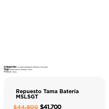
Categories
,
,
Accesorios Baterías
Baterías
Percusión
Tags
,
,
bateria tama
baterias
Tama
Marca:
Tama
Repuesto Tama Batería
MSLSGT
$
41.700
$
44.800