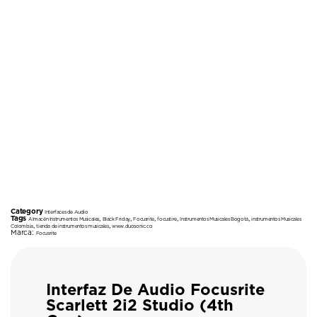
Category
Interfaces de Audio
Tags
,
,
,
,
,
Almacén Instrumentos Musicales
Black Friday
Focusrite
focustire
Instrumentos Musicales Bogotá
instrumentos Musicales
,
,
Colombia
tienda de instrumentos musicales
www.duosonic.co
Marca:
Focusrite
Interfaz De Audio Focusrite
Scarlett 2i2 Studio (4th