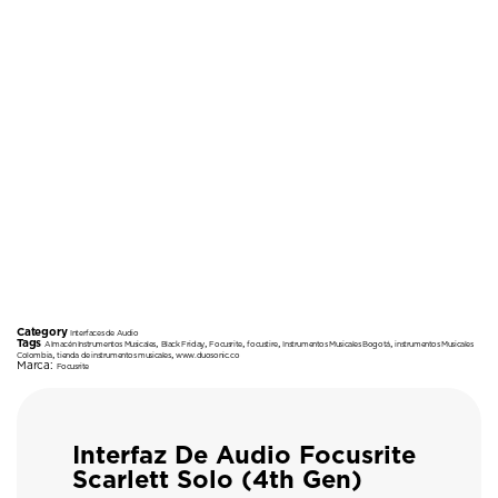
Category
Interfaces de Audio
Tags
,
,
,
,
,
Almacén Instrumentos Musicales
Black Friday
Focusrite
focustire
Instrumentos Musicales Bogotá
instrumentos Musicales
,
,
Colombia
tienda de instrumentos musicales
www.duosonic.co
Marca:
Focusrite
Interfaz De Audio Focusrite
Scarlett Solo (4th Gen)