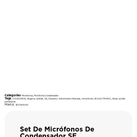
Categories
,
Micrófonos
Micrófonos Condensador
Tags
,
,
,
,
,
,
,
,
,
ACCESORIOS
Bogotá
calidad
DS
Duosonic
Instrumentos Musicales
microfonos
SE ELECTRONIC
Shure
sonido
profesional
Marca:
SE Electronic
Set De Micrófonos De
Condensador SE