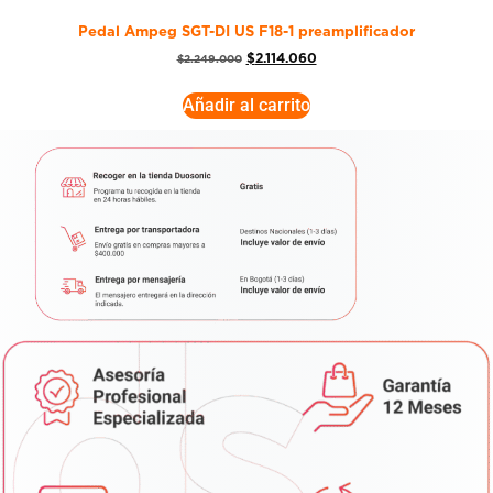
Pedal Ampeg SGT-DI US F18-1 preamplificador
$
2.114.060
$
2.249.000
Añadir al carrito