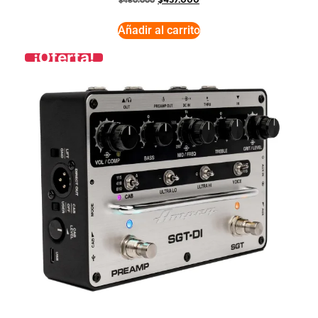
$
437.000
$
460.000
Añadir al carrito
¡Oferta!