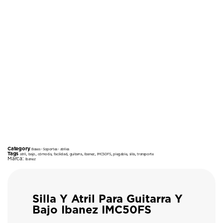
Category
Bases - Soportes - atriles
Tags
,
,
,
,
,
,
,
,
,
atril
bajo
cómoda
facilidad
guitarra
Ibanez
IMC50FS
plegable
silla
transporte
Marca:
Ibanez
Silla Y Atril Para Guitarra Y
Bajo Ibanez IMC50FS