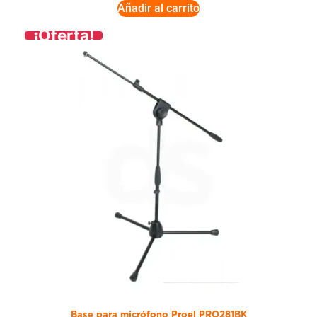
Añadir al carrito
¡Oferta!
Base para micrófono Proel PRO281BK