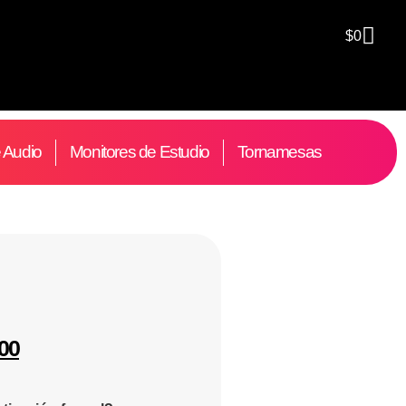
$
0
e Audio
Monitores de Estudio
Tornamesas
000