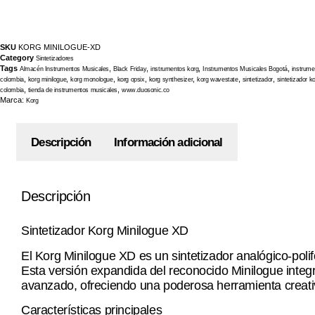
SKU
KORG MINILOGUE-XD
Category
Sintetizadores
Tags
,
,
,
,
Almacén Instrumentos Musicales
Black Friday
instrumentos korg
Instrumentos Musicales Bogotá
instrum
,
,
,
,
,
,
,
colombia
korg minilogue
korg monologue
korg opsix
korg synthesizer
korg wavestate
sintetizador
sintetizador k
,
,
colombia
tienda de instrumentos musicales
www.duosonic.co
Marca:
Korg
Descripción
Información adicional
Descripción
Sintetizador Korg Minilogue XD
El Korg Minilogue XD es un sintetizador analógico-polif
Esta versión expandida del reconocido Minilogue integra
avanzado, ofreciendo una poderosa herramienta creativ
Características principales