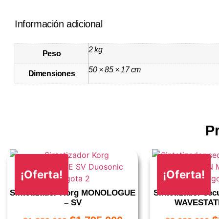
Información adicional
2 kg
Peso
50 × 85 × 17 cm
Dimensiones
P
¡Oferta!
¡Oferta!
Sintetizador Korg MONOLOGUE
Sintetizador se
– SV
WAVESTAT