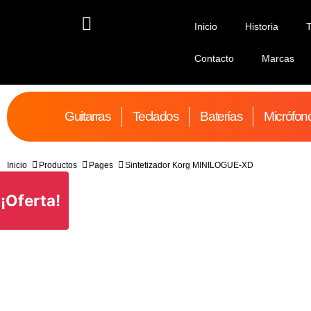
Inicio
Historia
Contacto
Marcas
Guitarras
Teclados
Baterías
Micrófon
Inicio
Productos
Pages
Sintetizador Korg MINILOGUE-XD
¡Oferta!