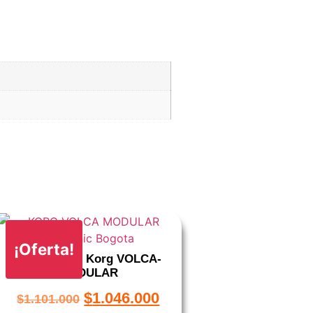
¡Oferta!
Sintetizador Korg VOLCA-
MODULAR
$
1.046.000
$
1.101.000