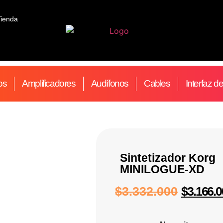
Tienda
os
Amplificadores
Audífonos
Cables
Interfaz d
Sintetizador Korg
MINILOGUE-XD
$
3.332.000
$
3.166.