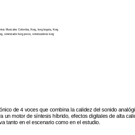
,
,
,
entos Musicales Colombia
Korg
korg bogota
Korg
,
,
org
sintetizador korg precio
sintetizadores korg
ónico de 4 voces que combina la calidez del sonido analógico
 un motor de síntesis híbrido, efectos digitales de alta ca
a tanto en el escenario como en el estudio.