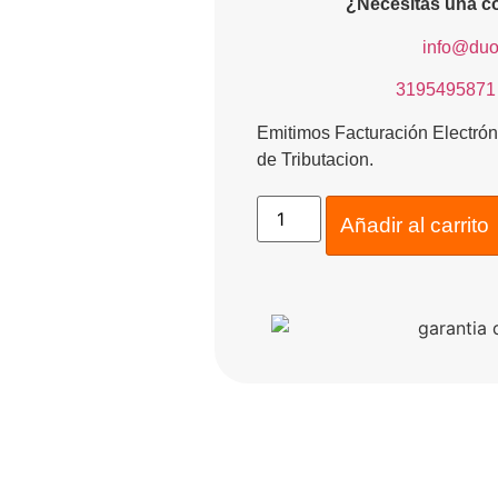
¿Necesitas una co
​
info@duo
​
3195495871
Emitimos Facturación Electr
de Tributacion.
Añadir al carrito