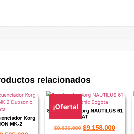
roductos relacionados
¡Oferta!
Sintetizador Korg NAUTILUS 61
AT
cuenciador Korg
ION MK-2
$
9.158.000
$
9.639.000