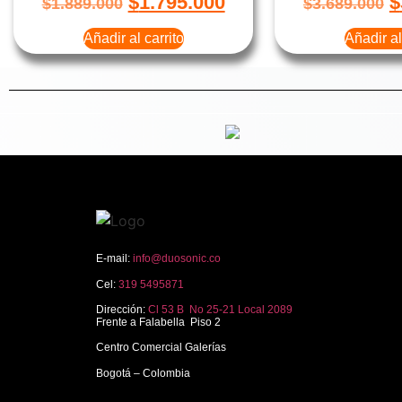
$
1.795.000
$
$
1.889.000
$
3.689.000
Añadir al carrito
Añadir al
E-mail:
info@duosonic.co
Cel:
319 5495871
Dirección:
Cl 53 B No 25-21 Local 2089
Frente a Falabella Piso 2
Centro Comercial Galerías
Bogotá – Colombia