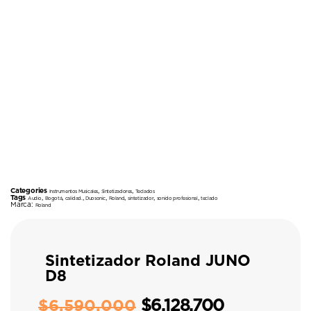
Categories
,
,
Instrumentos Musicales
Sintetizadores
Teclados
Tags
,
,
,
,
,
,
,
Audio
Bogotá
calidad.
Duosonic
Roland
sintetizador
sonido profesional
teclado
Marca:
Roland
Sintetizador Roland JUNO
D8
$
6.128.700
$
6.590.000