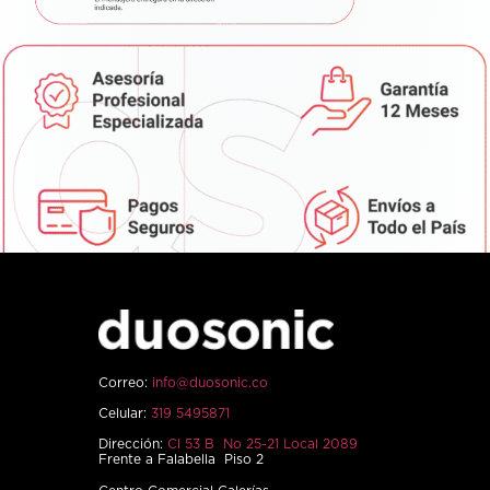
Correo:
info@duosonic.co
Celular:
319 5495871
Dirección:
Cl 53 B No 25-21 Local 2089
Frente a Falabella Piso 2