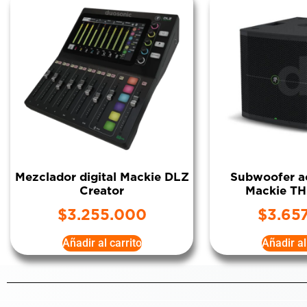
Mezclador digital Mackie DLZ
Subwoofer ac
Creator
Mackie T
$
3.255.000
$
3.65
Añadir al carrito
Añadir al