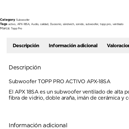
Category
Subwoofer
Tags
,
,
,
,
,
,
,
,
,
activo
APX-18SA
Audio
calidad
Duosonic
sándwich
sonido
subwoofer
topp pro
ventilado
Marca:
Topp Pro
Descripción
Información adicional
Valoracio
Descripción
Subwoofer TOPP PRO ACTIVO APX-18SA
El APX 18SA es un subwoofer ventilado de alta p
fibra de vidrio, doble araña, imán de cerámica y c
Información adicional