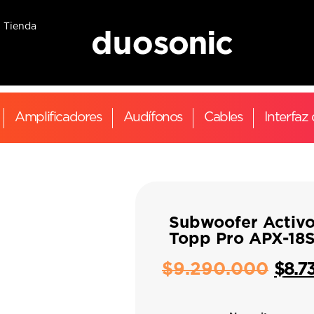
Tienda
Amplificadores
Audífonos
Cables
Interfaz
Subwoofer Activ
Topp Pro APX-18
$
9.290.000
$
8.7