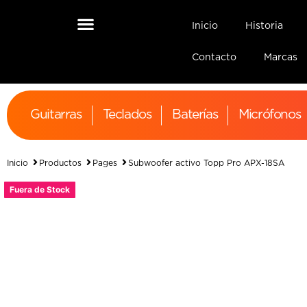
Inicio
Historia
Contacto
Marcas
Guitarras
Teclados
Baterías
Micrófonos
Inicio
Productos
Pages
Subwoofer activo Topp Pro APX-18SA
Fuera de Stock