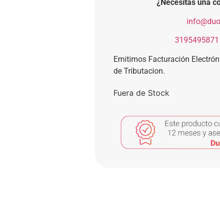
¿Necesitas una co
​
info@duo
​
3195495871
Emitimos Facturación Electró
de Tributacion.
Fuera de Stock