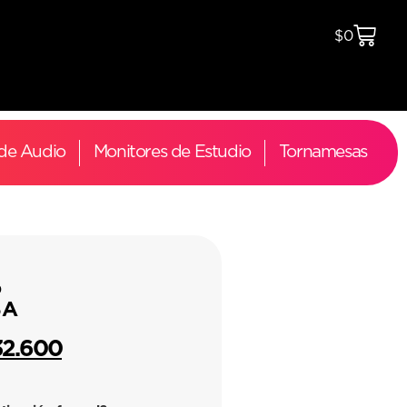
$
0
 de Audio
Monitores de Estudio
Tornamesas
o
SA
32.600