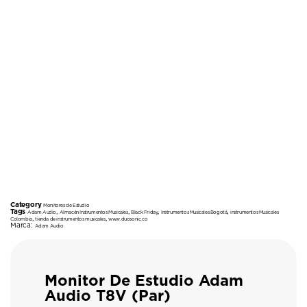
Category
Monitores de Estudio
Tags
,
,
,
,
Adam Audio
Almacén Instrumentos Musicales
Black Friday
Instrumentos Musicales Bogotá
instrumentos Musicales
,
,
Colombia
tienda de instrumentos musicales
www.duosonic.co
Marca:
Adam Audio
Monitor De Estudio Adam
Audio T8V (Par)