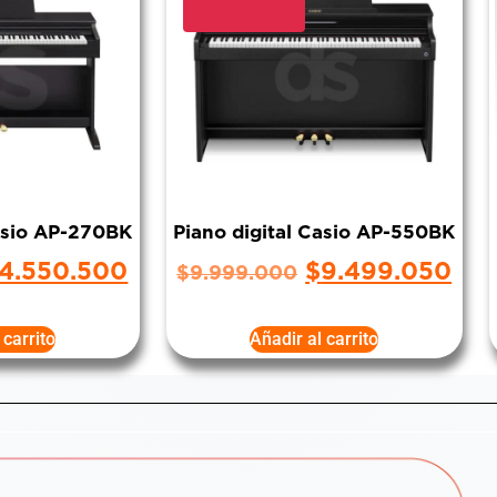
Casio AP-270BK
Piano digital Casio AP-550BK
4.550.500
$
9.499.050
$
9.999.000
 carrito
Añadir al carrito