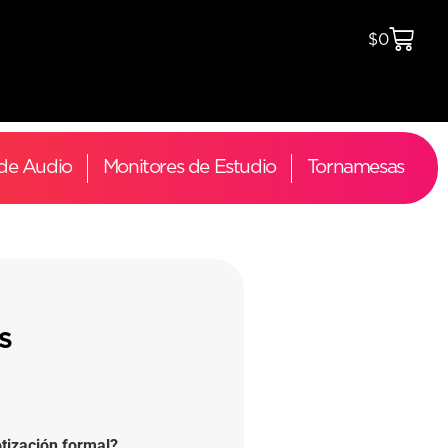
$
0
 de Audio
Monitores de Estudio
Tornamesas
S
tización formal?