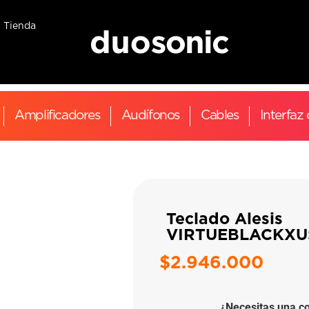
Tienda
Amplificadores
Audífonos
Cables
Interfaz
Teclado Alesis
VIRTUEBLACKXU
$
2.946.000
¿Necesitas una co