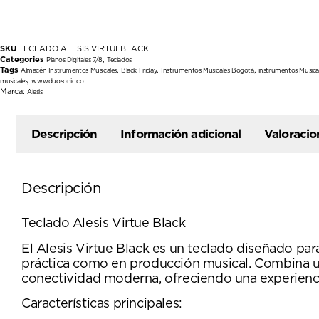
SKU
TECLADO ALESIS VIRTUEBLACK
Categories
,
Pianos Digitales 7/8
Teclados
Tags
,
,
,
Almacén Instrumentos Musicales
Black Friday
Instrumentos Musicales Bogotá
instrumentos Musica
,
musicales
www.duosonic.co
Marca:
Alesis
Descripción
Información adicional
Valoracio
Descripción
Teclado Alesis Virtue Black
El Alesis Virtue Black es un teclado diseñado par
práctica como en producción musical. Combina u
conectividad moderna, ofreciendo una experienci
Características principales: