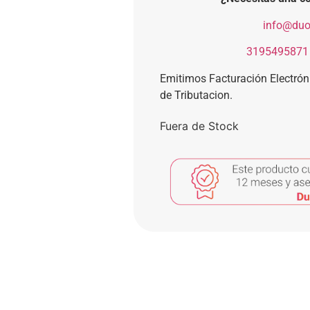
​
info@duo
​
3195495871
Emitimos Facturación Electró
de Tributacion.
Fuera de Stock