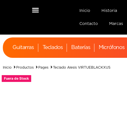
Inicio
Historia
Contacto
Marcas
Guitarras
Teclados
Baterías
Micrófonos
Inicio
Productos
Pages
Teclado Alesis VIRTUEBLACKXUS
Fuera de Stock