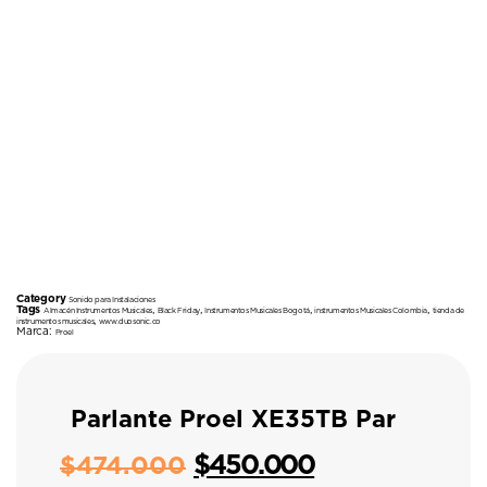
Category
Sonido para Instalaciones
Tags
,
,
,
,
Almacén Instrumentos Musicales
Black Friday
Instrumentos Musicales Bogotá
instrumentos Musicales Colombia
tienda de
,
instrumentos musicales
www.duosonic.co
Marca:
Proel
Parlante Proel XE35TB Par
$
450.000
$
474.000