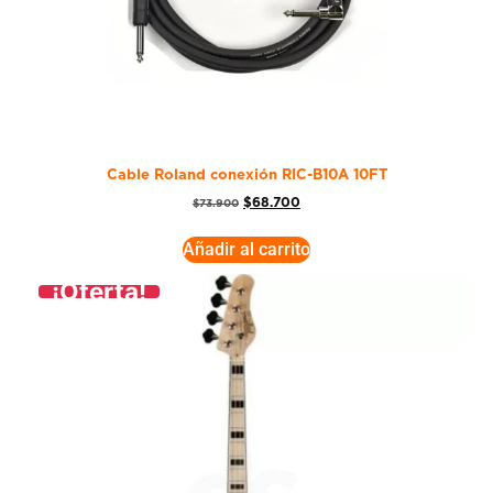
Cable Roland conexión RIC-B10A 10FT
$
68.700
$
73.900
Añadir al carrito
¡Oferta!