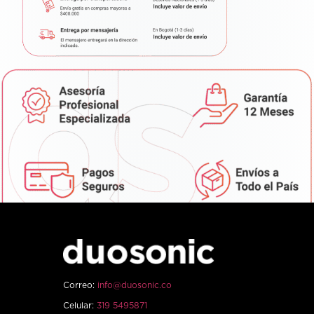
Correo:
info@duosonic.co
Celular:
319 5495871