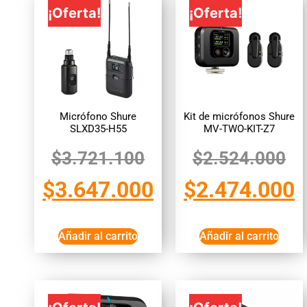
¡Oferta!
¡Oferta!
Micrófono Shure
Kit de micrófonos Shure
SLXD35-H55
MV-TWO-KIT-Z7
$
3.721.100
$
2.524.000
$
3.647.000
$
2.474.000
Añadir al carrito
Añadir al carrito