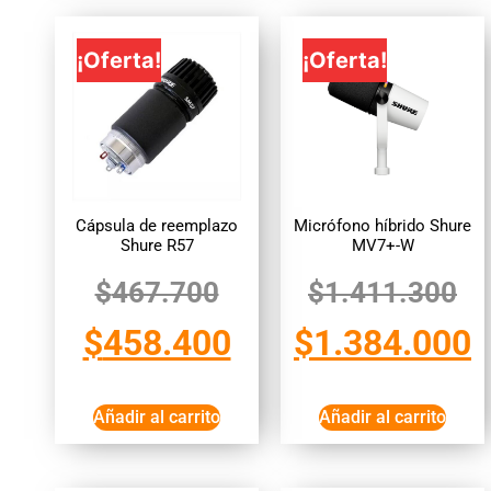
¡Oferta!
¡Oferta!
Cápsula de reemplazo
Micrófono híbrido Shure
Shure R57
MV7+-W
$
467.700
$
1.411.300
$
458.400
$
1.384.000
Añadir al carrito
Añadir al carrito