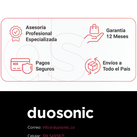
Correo:
info@duosonic.co
Celular:
319 5495871