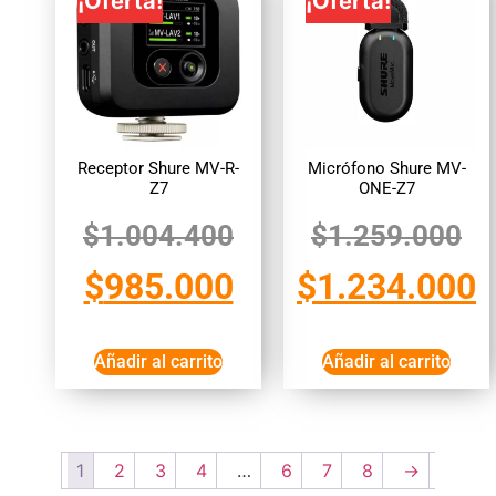
¡Oferta!
¡Oferta!
Receptor Shure MV-R-
Micrófono Shure MV-
Z7
ONE-Z7
$
1.004.400
$
1.259.000
$
985.000
$
1.234.000
Añadir al carrito
Añadir al carrito
1
2
3
4
…
6
7
8
→