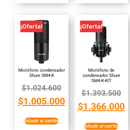
¡Oferta!
¡Oferta!
Micrófono condensador
Micrófono de
Shure SM4-K
condensador Shure
SM4-K-KIT
$
1.024.600
$
1.393.500
$
1.005.000
$
1.366.000
Añadir al carrito
Añadir al carrito