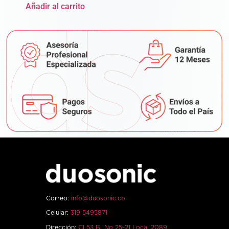
Añadir al carrito
Correo:
info@duosonic.co
Celular:
319 5495871
Dirección:
Cl 53 B No 25-21 Local 2089