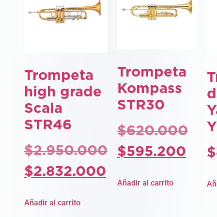
Trompeta
Trompeta
T
Kompass
high grade
d
STR30
Scala
Y
STR46
Y
$
620.000
$
2.950.000
$
595.200
$
$
2.832.000
Añadir al carrito
Aña
Añadir al carrito