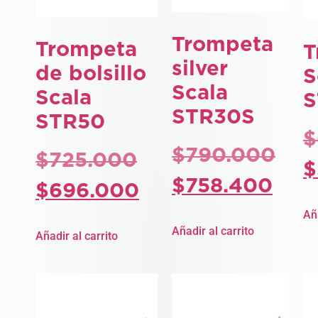
Trompeta
Trompeta
T
silver
de bolsillo
S
Scala
Scala
S
STR30S
STR50
$
$
790.000
$
725.000
$
$
758.400
$
696.000
Aña
Añadir al carrito
Añadir al carrito