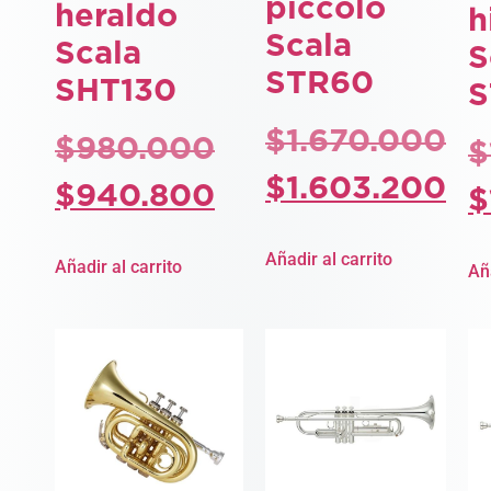
piccolo
heraldo
h
Scala
Scala
S
STR60
SHT130
S
$
1.670.000
$
980.000
$
$
1.603.200
$
940.800
$
Añadir al carrito
Añadir al carrito
Aña