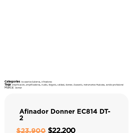
Categories
,
Accesorios Guitarras
Afinadores
Tags
,
,
,
,
,
,
,
,
amplificación
amplificadores
Audio
Bogotá
calidad
donner
Duosonic
Instrumentos Musicales
sonido profesional
Marca:
Donner
Afinador Donner EC814 DT-
2
$
22.200
$
23.900