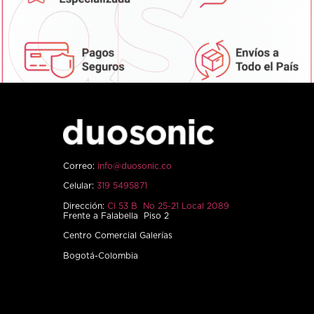
Correo:
info@duosonic.co
Celular:
319 5495871
Dirección:
Cl 53 B No 25-21 Local 2089
Frente a Falabella Piso 2
Centro Comercial Galerías
Bogotá-Colombia