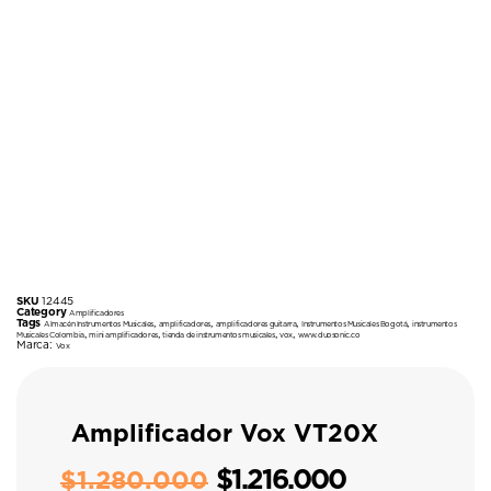
SKU
12445
Category
Amplificadores
Tags
,
,
,
,
Almacén Instrumentos Musicales
amplificadores
amplificadores guitarra
Instrumentos Musicales Bogotá
instrumentos
,
,
,
,
Musicales Colombia
mini amplificadores
tienda de instrumentos musicales
vox
www.duosonic.co
Marca:
Vox
Amplificador Vox VT20X
$
1.216.000
$
1.280.000