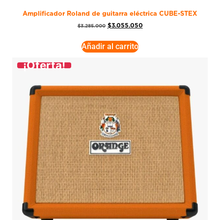
Amplificador Roland de guitarra eléctrica CUBE-STEX
$
3.055.050
$
3.285.000
Añadir al carrito
¡Oferta!