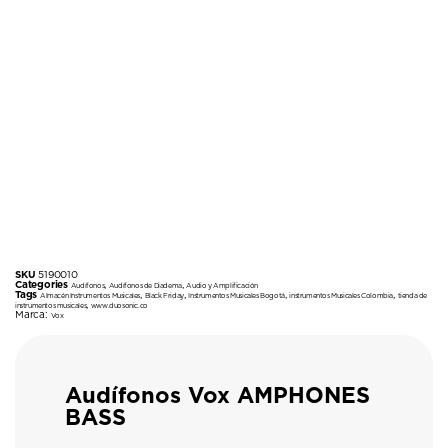
SKU
5190010
Categories
,
,
Audífonos
Audífonos de Diadema
Audio y Amplificación
Tags
,
,
,
,
Almacén Instrumentos Musicales
Black Friday
Instrumentos Musicales Bogotá
instrumentos Musicales Colombia
tienda de
,
instrumentos musicales
www.duosonic.co
Marca:
Vox
Audífonos Vox AMPHONES
BASS