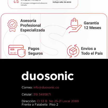
Correo:
info@duosonic.co
Celular:
319 5495871
Dirección:
Cl 53 B No 25-21 Local 2089
Frente a Falabella Piso 2