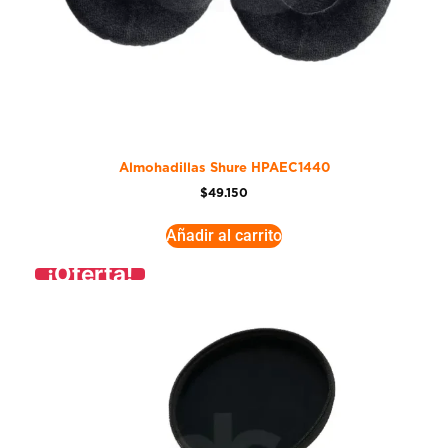
Almohadillas Shure HPAEC1440
$
49.150
Añadir al carrito
¡Oferta!