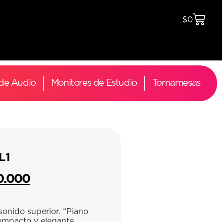
$
0
 de Audio
Monitores de Estudio
Tornamesas
L1
0.000
sonido superior. “Piano
ompacto y elegante.