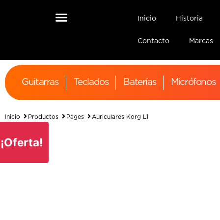
Inicio
Historia
Contacto
Marcas
Guitarras
Teclados
Baterías
Micrófonos
Inicio
Productos
Pages
Auriculares Korg L1
¡Oferta!