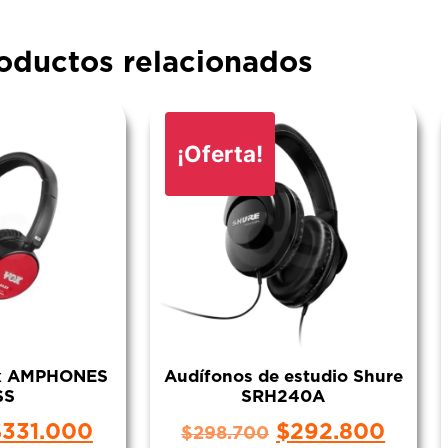
oductos relacionados
¡Oferta!
ox AMPHONES
Audífonos de estudio Shure
SS
SRH240A
$
331.000
$
292.800
$
298.700