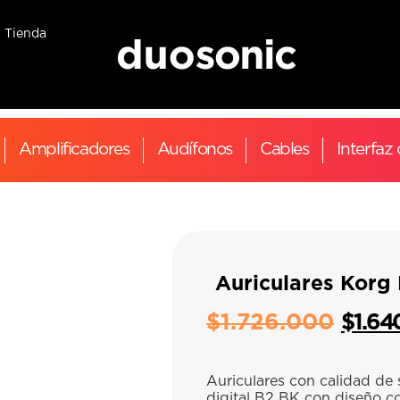
Tienda
Amplificadores
Audífonos
Cables
Interfaz
Auriculares Korg 
$
1.726.000
$
1.64
Auriculares con calidad de 
digital B2 BK con diseño c