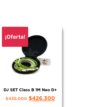
¡Oferta!
DJ SET Class B 1M Neo D+
$
426.300
$
435.000