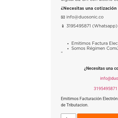
¿Necesitas una cotización
📧​
info@duosonic.co
📱​
3195495871 (Whatsapp)
Emitimos Factura Elec
Somos Régimen Com
“
¿Necesitas una co
​
info@duo
​
3195495871
Emitimos Facturación Electró
de Tributacion.