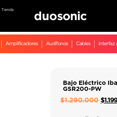
Tienda
Amplificadores
Audífonos
Cables
Interfaz
Bajo Eléctrico Ib
GSR200-PW
$
1.290.000
$
1.19