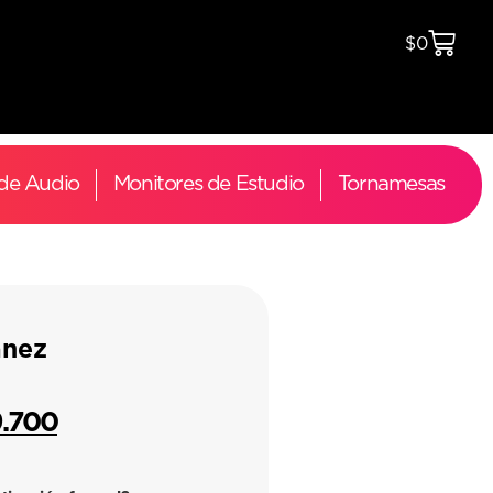
$
0
 de Audio
Monitores de Estudio
Tornamesas
anez
9.700