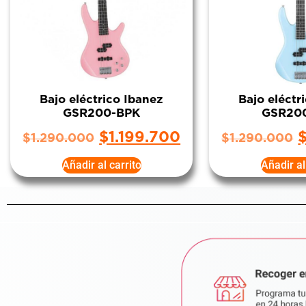
Bajo eléctrico Ibanez
Bajo eléctr
GSR200-BPK
GSR20
$
1.199.700
$
1.290.000
$
1.290.000
Añadir al carrito
Añadir al