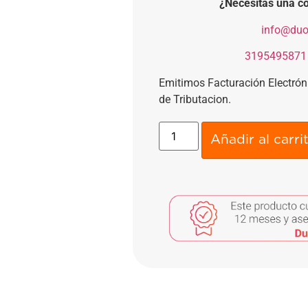
¿Necesitas una co
​
info@duo
​
3195495871
Emitimos Facturación Electró
de Tributacion.
Añadir al carri