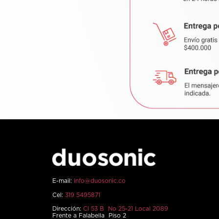
E-mail:
info@duosonic.co
Cel:
319 5495871
Dirección:
Cl 53 B No 25-21 Local 2089
Frente a Falabella Piso 2