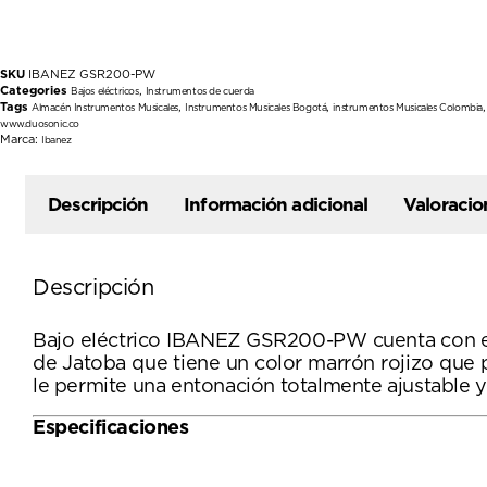
SKU
IBANEZ GSR200-PW
Categories
,
Bajos eléctricos
Instrumentos de cuerda
Tags
,
,
Almacén Instrumentos Musicales
Instrumentos Musicales Bogotá
instrumentos Musicales Colombia
www.duosonic.co
Marca:
Ibanez
Descripción
Información adicional
Valoracio
Descripción
Bajo eléctrico IBANEZ GSR200-PW cuenta con el a
de Jatoba que tiene un color marrón rojizo que 
le permite una entonación totalmente ajustable y 
Especificaciones