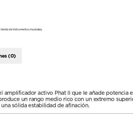
,
,
tienda de instrumentos musicales
nes (0)
mplificador activo Phat II que le añade potencia ex
produce un rango medio rico con un extremo superio
una sólida estabilidad de afinación.