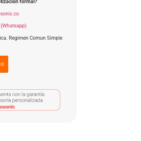
tización formal?
sonic.co
 (Whatsapp)
nica. Regimen Comun Simple
to