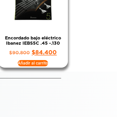
Encordado bajo eléctrico
Ibanez IEBS5C .45 -.130
$
84.400
$
90.800
Añadir al carrito