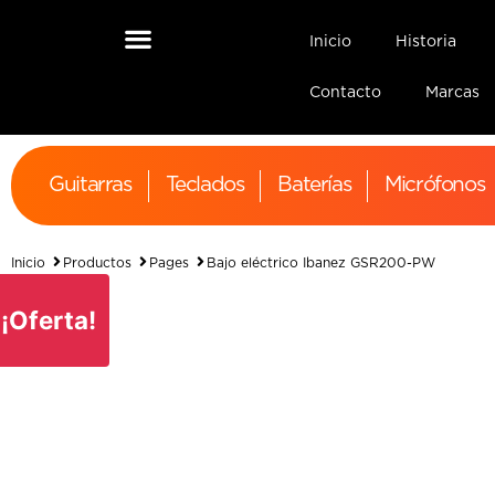
Inicio
Historia
Contacto
Marcas
Guitarras
Teclados
Baterías
Micrófonos
Inicio
Productos
Pages
Bajo eléctrico Ibanez GSR200-PW
¡Oferta!