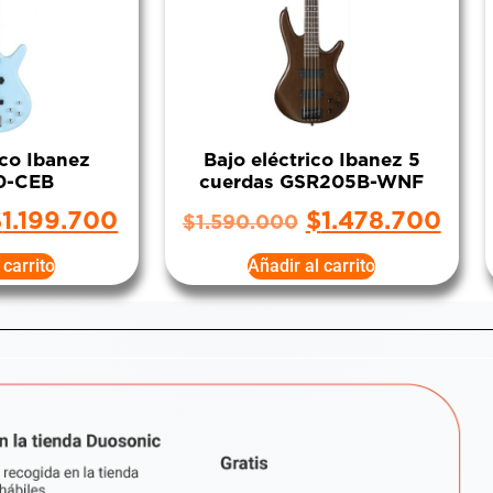
ico Ibanez
Bajo eléctrico Ibanez 5
0-CEB
cuerdas GSR205B-WNF
$
1.199.700
$
1.478.700
$
1.590.000
 carrito
Añadir al carrito