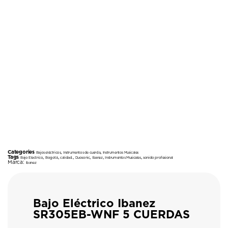
Categories
,
,
Bajos eléctricos
Instrumentos de cuerda
Instrumentos Musicales
Tags
,
,
,
,
,
,
Bajo Electrico
Bogotá
calidad.
Duosonic
Ibanez
Instrumentos Musicales
sonido profesional
Marca:
Ibanez
Bajo Eléctrico Ibanez
SR305EB-WNF 5 CUERDAS