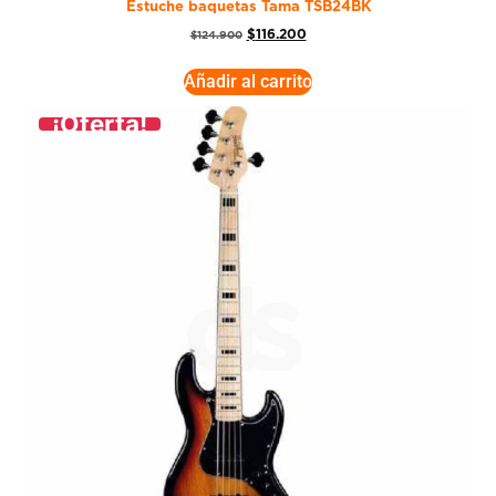
Estuche baquetas Tama TSB24BK
$
116.200
$
124.900
Añadir al carrito
¡Oferta!