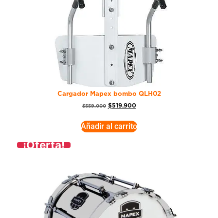
Cargador Mapex bombo QLH02
$
519.900
$
559.000
Añadir al carrito
¡Oferta!