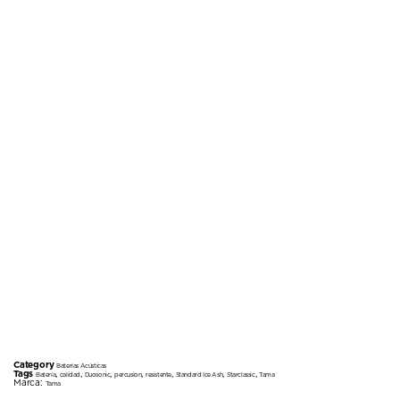
Category
Baterías Acústicas
Tags
,
,
,
,
,
,
,
Batería
calidad
Duosonic
percusion
resistente
Standard Ice Ash
Starclassic
Tama
Marca:
Tama