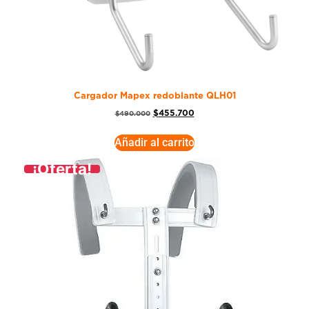
Cargador Mapex redoblante QLH01
$
455.700
$
490.000
Añadir al carrito
¡Oferta!