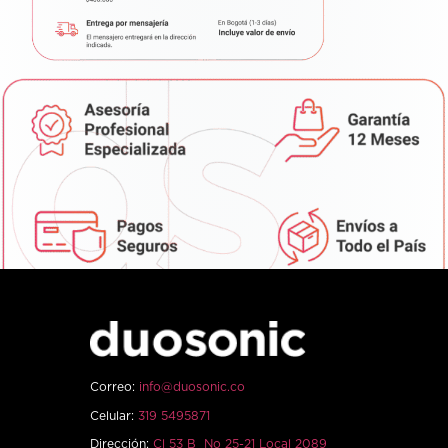
Correo:
info@duosonic.co
Celular:
319 5495871
Dirección:
Cl 53 B No 25-21 Local 2089