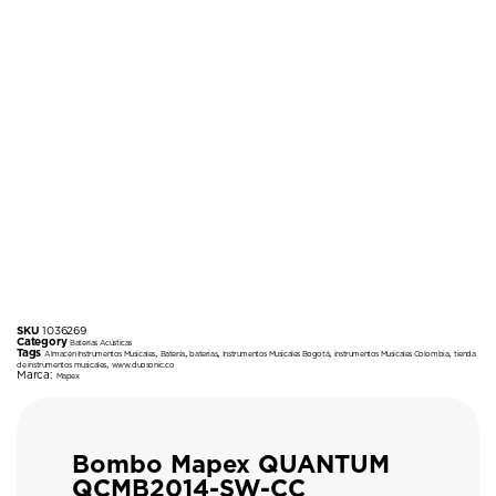
SKU
1036269
Category
Baterías Acústicas
Tags
,
,
,
,
,
Almacén Instrumentos Musicales
Batería
baterias
Instrumentos Musicales Bogotá
instrumentos Musicales Colombia
tienda
,
de instrumentos musicales
www.duosonic.co
Marca:
Mapex
Bombo Mapex QUANTUM
QCMB2014-SW-CC