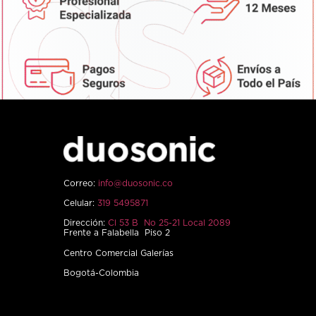
Correo:
info@duosonic.co
Celular:
319 5495871
Dirección:
Cl 53 B No 25-21 Local 2089
Frente a Falabella Piso 2
Centro Comercial Galerías
Bogotá-Colombia