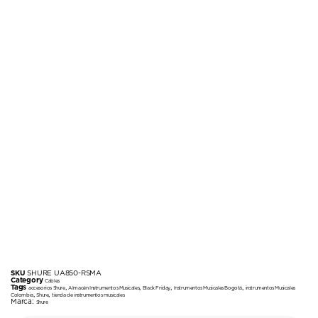
SKU
SHURE UA850-RSMA
Category
Cables
Tags
,
,
,
,
accesorios Shure
Almacén Instrumentos Musicales
Black Friday
Instrumentos Musicales Bogotá
instrumentos Musicales
,
,
Colombia
Shure
tienda de instrumentos musicales
Marca:
Shure