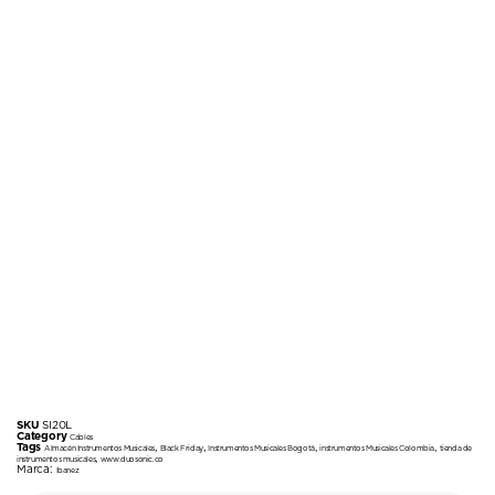
SKU
SI20L
Category
Cables
Tags
,
,
,
,
Almacén Instrumentos Musicales
Black Friday
Instrumentos Musicales Bogotá
instrumentos Musicales Colombia
tienda de
,
instrumentos musicales
www.duosonic.co
Marca:
Ibanez