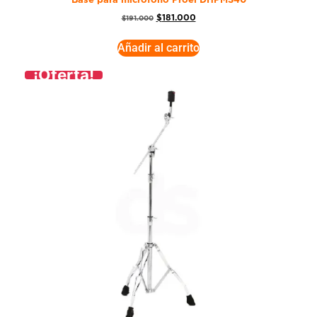
Base para micrófono Proel DHPMS40
$
181.000
$
191.000
Añadir al carrito
¡Oferta!