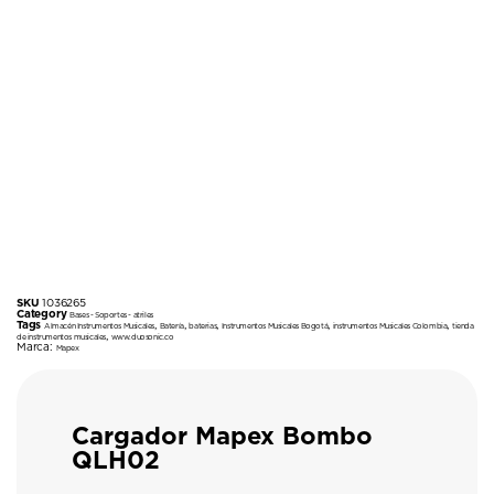
SKU
1036265
Category
Bases - Soportes - atriles
Tags
,
,
,
,
,
Almacén Instrumentos Musicales
Batería
baterias
Instrumentos Musicales Bogotá
instrumentos Musicales Colombia
tienda
,
de instrumentos musicales
www.duosonic.co
Marca:
Mapex
Cargador Mapex Bombo
QLH02