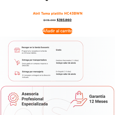
Atril Tama platillo HC43BWN
$
393.860
$
419.000
Añadir al carrito