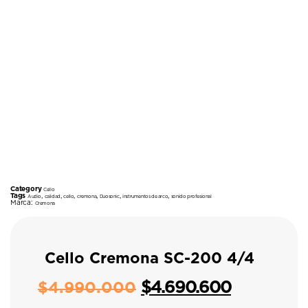
Category
Cello
Tags
,
,
,
,
,
,
Audio
calidad
cello
cremona
Duosonic
instrumentos de arco
sonido profesional
Marca:
Cremona
Cello Cremona SC-200 4/4
$
4.690.600
$
4.990.000