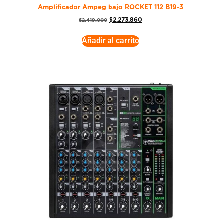
Amplificador Ampeg bajo ROCKET 112 B19-3
$
2.273.860
$
2.419.000
Añadir al carrito