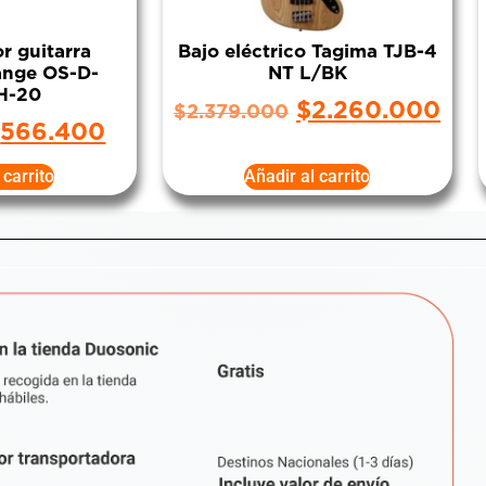
r guitarra
Bajo eléctrico Tagima TJB-4
range OS-D-
NT L/BK
H-20
$
2.260.000
$
2.379.000
$
566.400
 carrito
Añadir al carrito