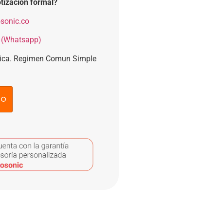
tización formal?
sonic.co
 (Whatsapp)
nica. Regimen Comun Simple
to