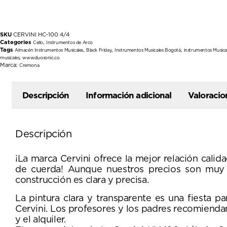
SKU
CERVINI HC-100 4/4
Categories
,
Cello
Instrumentos de Arco
Tags
,
,
,
Almacén Instrumentos Musicales
Black Friday
Instrumentos Musicales Bogotá
instrumentos Musica
,
musicales
www.duosonic.co
Marca:
Cremona
Descripción
Información adicional
Valoracio
Descripción
¡La marca Cervini ofrece la mejor relación calid
de cuerda! Aunque nuestros precios son muy at
construcción es clara y precisa.
La pintura clara y transparente es una fiesta p
Cervini. Los profesores y los padres recomienda
y el alquiler.