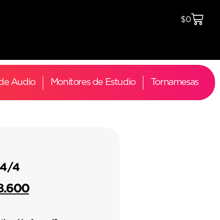
$
0
 de Audio
Monitores de Estudio
Tornamesas
4/4
8.600