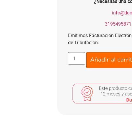
¿Necesitas una co
​
info@duo
​
3195495871
Emitimos Facturación Electró
de Tributacion.
Añadir al carri