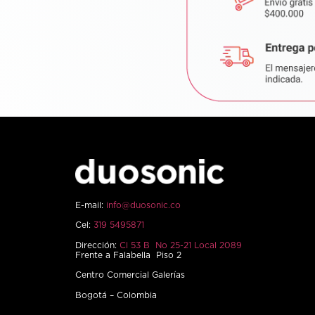
E-mail:
info@duosonic.co
Cel:
319 5495871
Dirección:
Cl 53 B No 25-21 Local 2089
Frente a Falabella Piso 2
Centro Comercial Galerías
Bogotá – Colombia