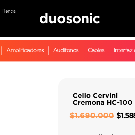
Tienda
Amplificadores
Audífonos
Cables
Interfaz
Cello Cervini
Cremona HC-100 
$
1.690.000
$
1.58