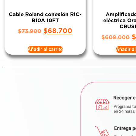
Cable Roland conexión RIC-
Amplificado
B10A 10FT
eléctrica O
CRUS
$
68.700
$
73.900
$
609.000
Añadir al carrito
Añadir al