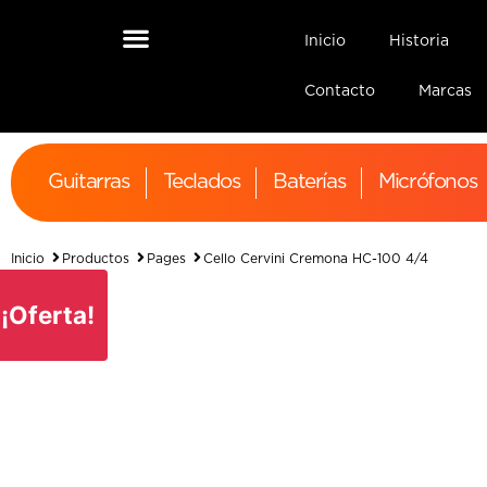
Inicio
Historia
Contacto
Marcas
Guitarras
Teclados
Baterías
Micrófonos
Inicio
Productos
Pages
Cello Cervini Cremona HC-100 4/4
¡Oferta!