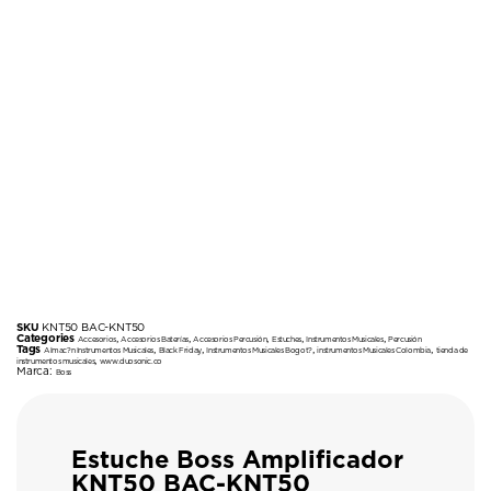
SKU
KNT50 BAC-KNT50
Categories
,
,
,
,
,
Accesorios
Accesorios Baterías
Accesorios Percusión
Estuches
Instrumentos Musicales
Percusión
Tags
,
,
,
,
Almac?n Instrumentos Musicales
Black Friday
Instrumentos Musicales Bogot?
instrumentos Musicales Colombia
tienda de
,
instrumentos musicales
www.duosonic.co
Marca:
Boss
Estuche Boss Amplificador
KNT50 BAC-KNT50