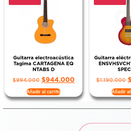
Guitarra electroacústica
Guitarra eléct
Tagima CARTAGENA EQ
ENSVHSVCH1
NTABS D
SPEC
$
944.000
$
994.000
$
1.190.000
Añadir al carrito
Añadir al