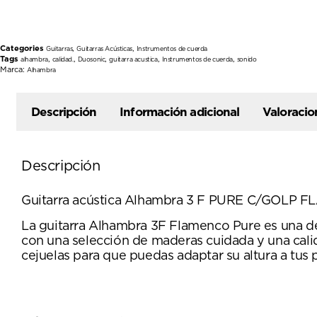
Categories
,
,
Guitarras
Guitarras Acústicas
Instrumentos de cuerda
Tags
,
,
,
,
,
alhambra
calidad.
Duosonic
guitarra acustica
Instrumentos de cuerda
sonido
Marca:
Alhambra
Descripción
Información adicional
Valoracio
Descripción
Guitarra acústica Alhambra 3 F PURE C/GOLP 
La guitarra Alhambra 3F Flamenco Pure es una de l
con una selección de maderas cuidada y una cali
cejuelas para que puedas adaptar su altura a tus