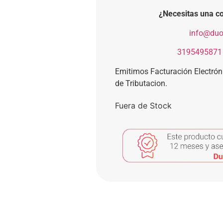
¿Necesitas una co
​
info@duo
​
3195495871
Emitimos Facturación Electró
de Tributacion.
Fuera de Stock