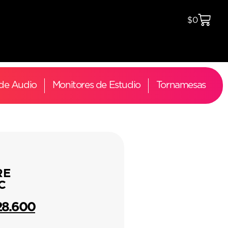
$
0
 de Audio
Monitores de Estudio
Tornamesas
RE
C
28.600