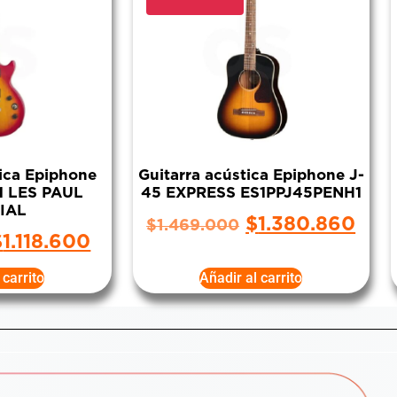
rica Epiphone
Guitarra acústica Epiphone J-
 LES PAUL
45 EXPRESS ES1PPJ45PENH1
IAL
$
1.380.860
$
1.469.000
$
1.118.600
 carrito
Añadir al carrito