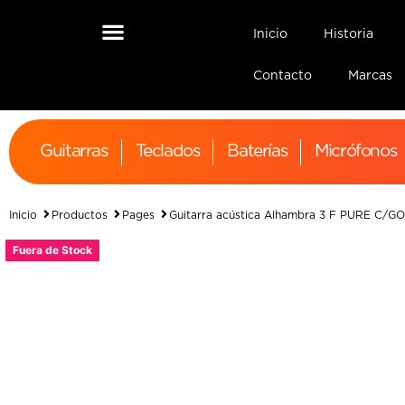
Inicio
Historia
Contacto
Marcas
Guitarras
Teclados
Baterías
Micrófonos
Inicio
Productos
Pages
Guitarra acústica Alhambra 3 F PURE C/
Fuera de Stock