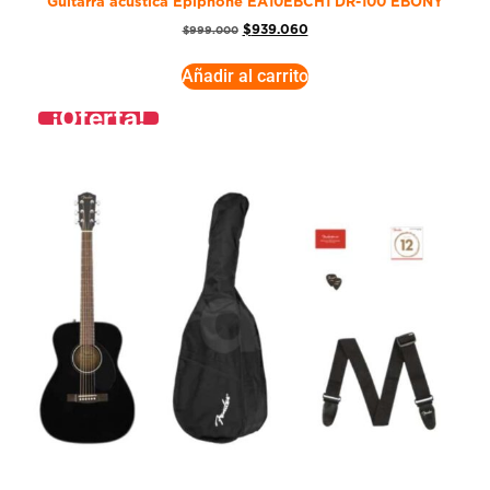
Guitarra acústica Epiphone EA10EBCH1 DR-100 EBONY
$
939.060
$
999.000
Añadir al carrito
¡Oferta!