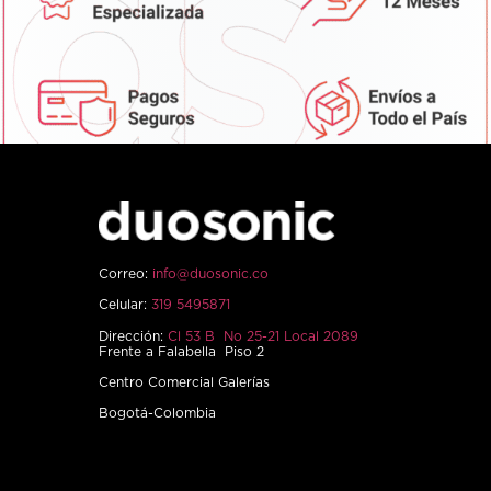
Correo:
info@duosonic.co
Celular:
319 5495871
Dirección:
Cl 53 B No 25-21 Local 2089
Frente a Falabella Piso 2
Centro Comercial Galerías
Bogotá-Colombia