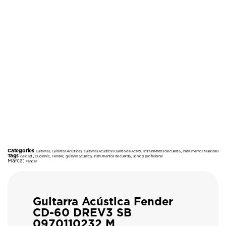
Categories
,
,
,
,
Guitarras
Guitarras Acústicas
Guitarras Acústicas Cuerda de Acero
Instrumentos de cuerda
Instrumentos Musicales
Tags
,
,
,
,
,
calidad.
Duosonic
Fender
guitarra acustica
Instrumentos de cuerda
sonido profesional
Marca:
Fender
Guitarra Acústica Fender
CD-60 DREV3 SB
0970110232 M