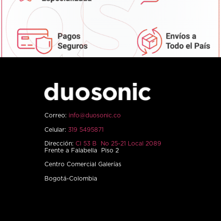
Correo:
info@duosonic.co
Celular:
319 5495871
Dirección:
Cl 53 B No 25-21 Local 2089
Frente a Falabella Piso 2
Centro Comercial Galerías
Bogotá-Colombia