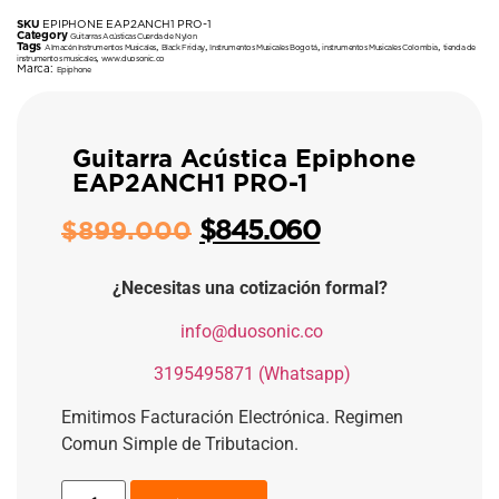
SKU
EPIPHONE EAP2ANCH1 PRO-1
Category
Guitarras Acústicas Cuerda de Nylon
Tags
,
,
,
,
Almacén Instrumentos Musicales
Black Friday
Instrumentos Musicales Bogotá
instrumentos Musicales Colombia
tienda de
,
instrumentos musicales
www.duosonic.co
Marca:
Epiphone
Guitarra Acústica Epiphone
EAP2ANCH1 PRO-1
$
845.060
$
899.000
¿Necesitas una cotización formal?
​
info@duosonic.co
​
3195495871 (Whatsapp)
Emitimos Facturación Electrónica. Regimen
Comun Simple de Tributacion.