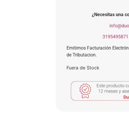
¿Necesitas una co
​
info@duo
​
3195495871
Emitimos Facturación Electró
de Tributacion.
Fuera de Stock