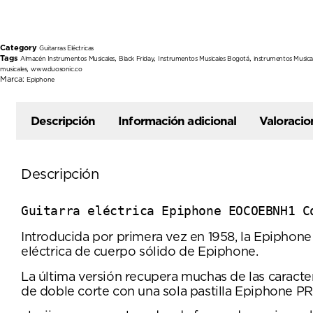
Category
Guitarras Eléctricas
Tags
,
,
,
Almacén Instrumentos Musicales
Black Friday
Instrumentos Musicales Bogotá
instrumentos Musica
,
musicales
www.duosonic.co
Marca:
Epiphone
Descripción
Información adicional
Valoracio
Descripción
Guitarra eléctrica Epiphone EOCOEBNH1 C
Introducida por primera vez en 1958, la Epiphone
eléctrica de cuerpo sólido de Epiphone.
La última versión recupera muchas de las caracte
de doble corte con una sola pastilla Epiphone P