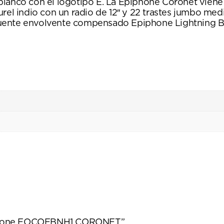
blanco con el logotipo E. La Epiphone Coronet viene
urel indio con un radio de 12″ y 22 trastes jumbo med
puente envolvente compensado Epiphone Lightning Ba
Epiphone EOCOEBNH1 CORONET”