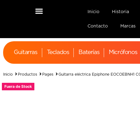
Inicio
Historia
Contacto
Marcas
Guitarras
Teclados
Baterías
Micrófonos
Inicio
Productos
Pages
Guitarra eléctrica Epiphone EOCOEBNH1
Fuera de Stock