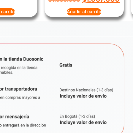
$
1.060.000
 carrito
Añadir al carrito