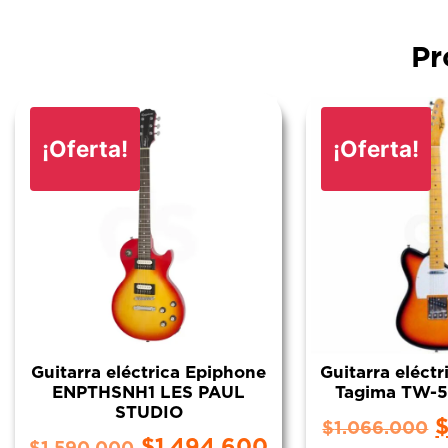
Pr
¡Oferta!
¡Oferta!
Guitarra eléctrica Epiphone
Guitarra eléctr
ENPTHSNH1 LES PAUL
Tagima TW-
STUDIO
$
1.066.000
$
1.494.600