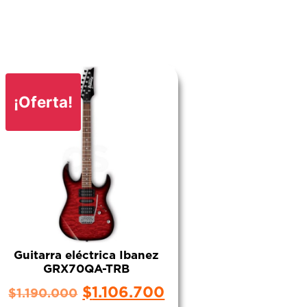
¡Oferta!
Guitarra eléctrica Ibanez
GRX70QA-TRB
$
1.106.700
$
1.190.000