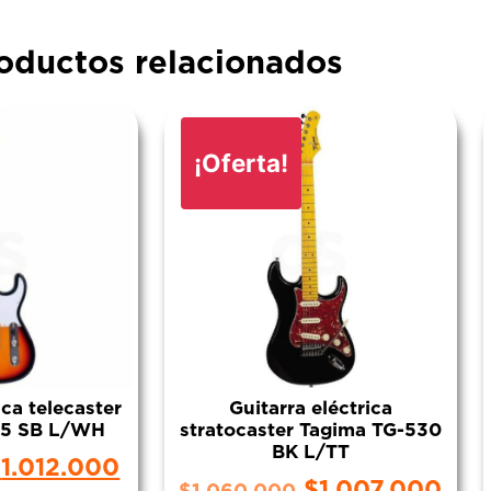
oductos relacionados
¡Oferta!
ica telecaster
Guitarra eléctrica
55 SB L/WH
stratocaster Tagima TG-530
BK L/TT
$
1.012.000
$
1.007.000