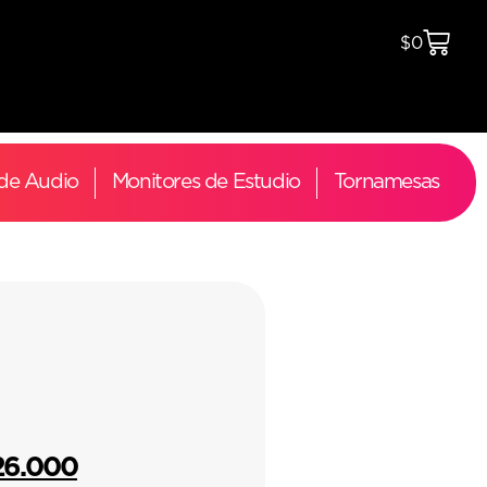
$
0
 de Audio
Monitores de Estudio
Tornamesas
26.000