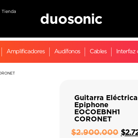
Tienda
Amplificadores
Audífonos
Cables
Interfaz
 CORONET
Guitarra Eléctrica
Epiphone
EOCOEBNH1
CORONET
$
2.900.000
$
2.7