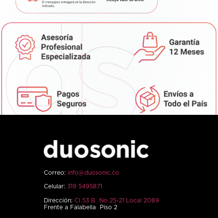
Correo:
info@duosonic.co
Celular:
319 5495871
Dirección:
Cl 53 B No 25-21 Local 2089
Frente a Falabella Piso 2