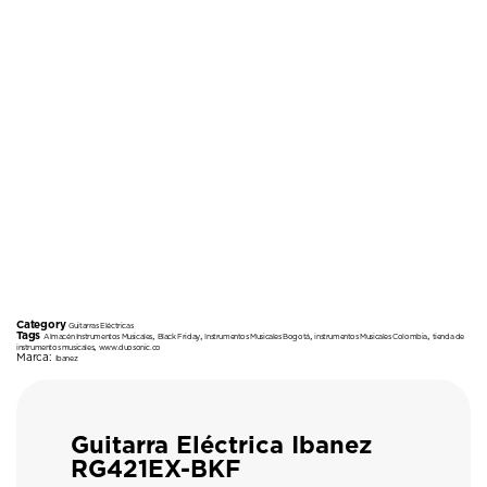
Category
Guitarras Eléctricas
Tags
,
,
,
,
Almacén Instrumentos Musicales
Black Friday
Instrumentos Musicales Bogotá
instrumentos Musicales Colombia
tienda de
,
instrumentos musicales
www.duosonic.co
Marca:
Ibanez
Guitarra Eléctrica Ibanez
RG421EX-BKF