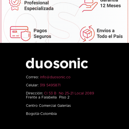
Correo:
info@duosonic.co
Celular:
319 5495871
Dirección:
Cl 53 B No 25-21 Local 2089
Frente a Falabella Piso 2
Centro Comercial Galerías
Bogotá-Colombia