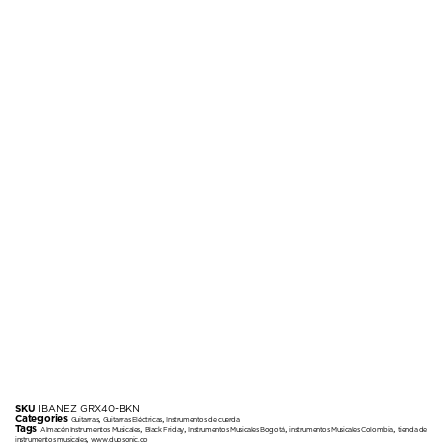
SKU
IBANEZ GRX40-BKN
Categories
,
,
Guitarras
Guitarras Eléctricas
Instrumentos de cuerda
Tags
,
,
,
,
Almacén Instrumentos Musicales
Black Friday
Instrumentos Musicales Bogotá
instrumentos Musicales Colombia
tienda de
,
instrumentos musicales
www.duosonic.co