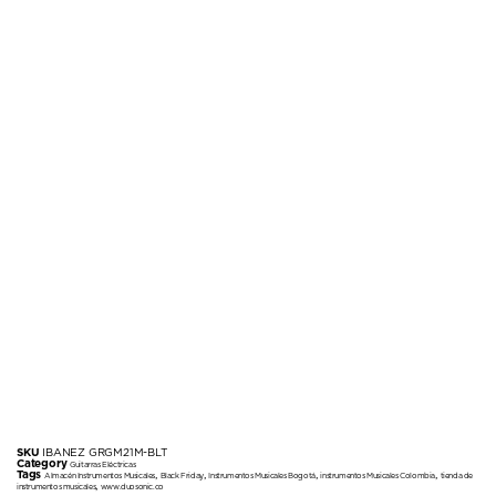
SKU
IBANEZ GRGM21M-BLT
Category
Guitarras Eléctricas
Tags
,
,
,
,
Almacén Instrumentos Musicales
Black Friday
Instrumentos Musicales Bogotá
instrumentos Musicales Colombia
tienda de
,
instrumentos musicales
www.duosonic.co