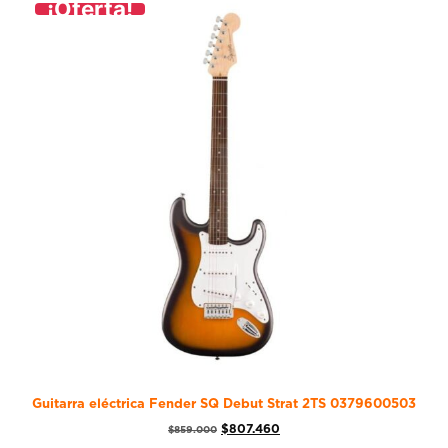
¡Oferta!
Guitarra eléctrica Fender SQ Debut Strat 2TS 0379600503
$
807.460
$
859.000