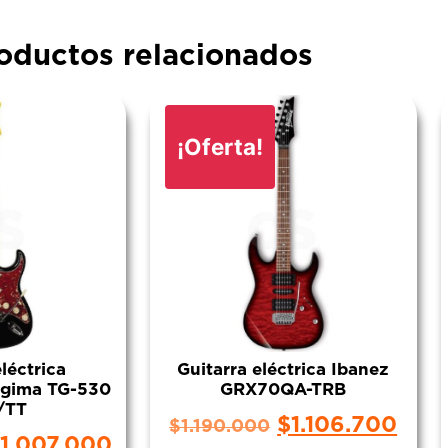
oductos relacionados
¡Oferta!
eléctrica
Guitarra eléctrica Ibanez
Tagima TG-530
GRX70QA-TRB
/TT
$
1.106.700
$
1.190.000
1.007.000