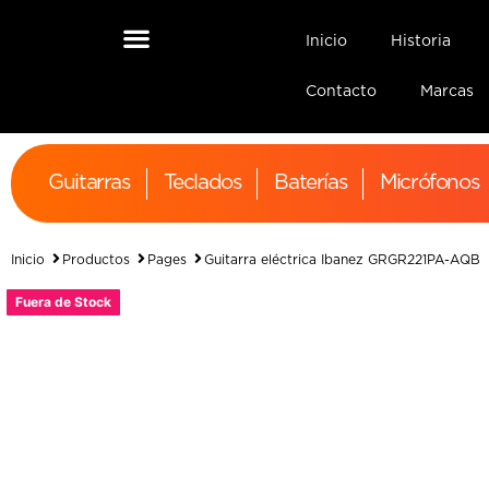
Inicio
Historia
Contacto
Marcas
Guitarras
Teclados
Baterías
Micrófonos
Inicio
Productos
Pages
Guitarra eléctrica Ibanez GRGR221PA-AQB
Fuera de Stock