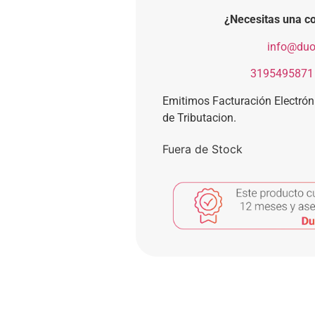
¿Necesitas una co
​
info@duo
​
3195495871
Emitimos Facturación Electró
de Tributacion.
Fuera de Stock