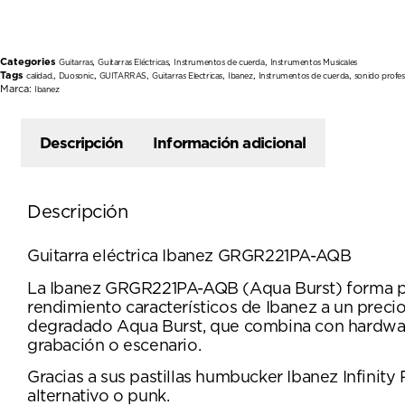
Categories
,
,
,
Guitarras
Guitarras Eléctricas
Instrumentos de cuerda
Instrumentos Musicales
Tags
,
,
,
,
,
,
calidad.
Duosonic
GUITARRAS
Guitarras Electricas
Ibanez
Instrumentos de cuerda
sonido profes
Marca:
Ibanez
Descripción
Información adicional
Descripción
Guitarra eléctrica Ibanez GRGR221PA-AQB
La Ibanez GRGR221PA-AQB (Aqua Burst) forma part
rendimiento característicos de Ibanez a un preci
degradado Aqua Burst, que combina con hardware 
grabación o escenario.
Gracias a sus pastillas humbucker Ibanez Infinity
alternativo o punk.