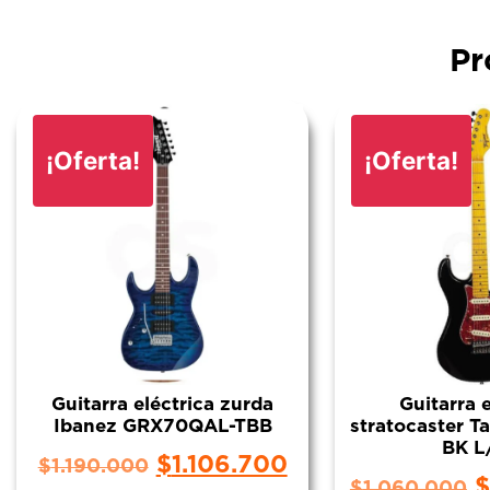
Pr
¡Oferta!
¡Oferta!
Guitarra eléctrica zurda
Guitarra 
Ibanez GRX70QAL-TBB
stratocaster 
BK L
$
1.106.700
$
1.190.000
$
$
1.060.000