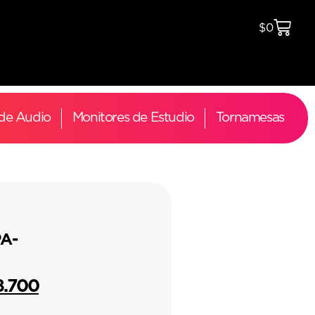
$
0
 de Audio
Monitores de Estudio
Tornamesas
A-
8.700