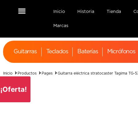
Inicio
Historia
Tienda
C
Interfaz de Audio
Monitores de Estudio
Marcas
Guitarras
Teclados
Baterías
Micrófonos
Inicio
Productos
Pages
Guitarra eléctrica stratocaster Tagima TG-
¡Oferta!