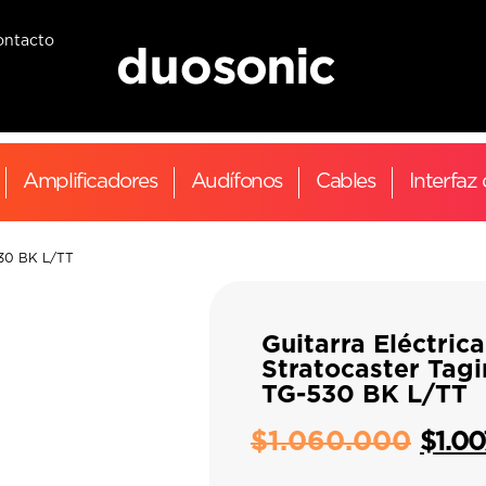
ontacto
Amplificadores
Audífonos
Cables
Interfaz
530 BK L/TT
Guitarra Eléctrica
Stratocaster Tag
TG-530 BK L/TT
$
1.060.000
$
1.0