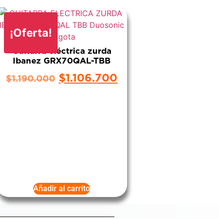
¡Oferta!
Guitarra eléctrica zurda
Ibanez GRX70QAL-TBB
$
1.106.700
$
1.190.000
Añadir al carrito