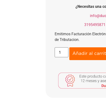
¿Necesitas una co
​
info@duo
​
3195495871
Emitimos Facturación Electró
de Tributacion.
Añadir al carri