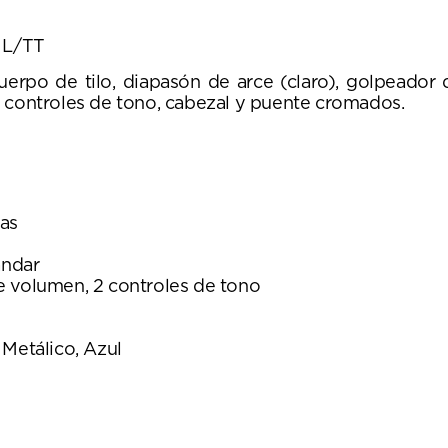
K L/TT
erpo de tilo, diapasón de arce (claro), golpeador d
2 controles de tono, cabezal y puente cromados.
ras
ándar
 de volumen, 2 controles de tono
 Metálico, Azul