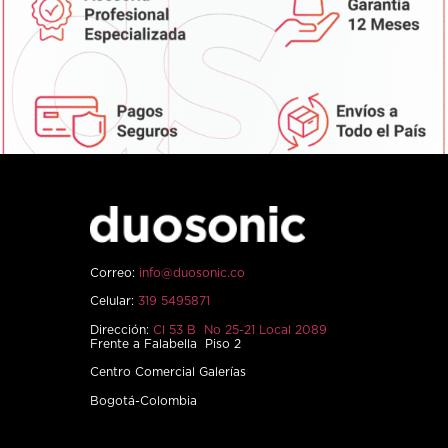
Correo:
info@duosonic.co
Celular:
319 5495871
Dirección:
Cl 53 B No 25-21 Local 2089
Frente a Falabella Piso 2
Centro Comercial Galerías
Bogotá-Colombia