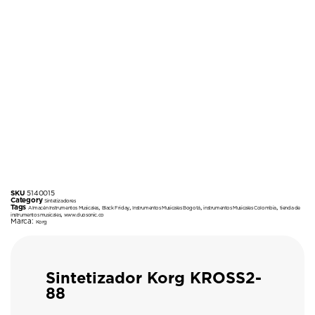
SKU
5140015
Category
Sintetizadores
Tags
,
,
,
,
Almacén Instrumentos Musicales
Black Friday
Instrumentos Musicales Bogotá
instrumentos Musicales Colombia
tienda de
,
instrumentos musicales
www.duosonic.co
Marca:
Korg
Sintetizador Korg KROSS2-
88