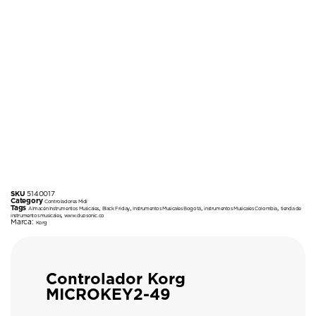
SKU
5140017
Category
Controladores Midi
Tags
,
,
,
,
Almacén Instrumentos Musicales
Black Friday
Instrumentos Musicales Bogotá
instrumentos Musicales Colombia
tienda de
,
instrumentos musicales
www.duosonic.co
Marca:
Korg
Controlador Korg
MICROKEY2-49