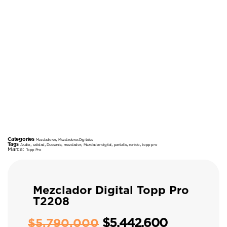
Categories
,
Mezcladores
Mezcladores Digitales
Tags
,
,
,
,
,
,
,
Audio
calidad
Duosonic
mezclador
Mezclador digital
pantalla
sonido
topp pro
Marca:
Topp Pro
Mezclador Digital Topp Pro
T2208
$
5.442.600
$
5.790.000