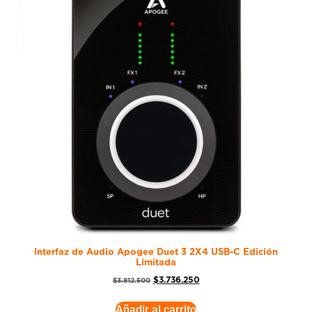
Interfaz de Audio Apogee Duet 3 2X4 USB-C Edición
Limitada
$
3.736.250
$
3.812.500
Añadir al carrito