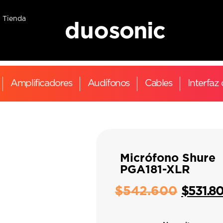
Tienda
Amplificadores
Audífonos
Cables
Interfaz
Micrófono Shure
PGA181-XLR
$
542.600
$
531.8