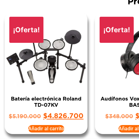
Pr
¡Oferta!
¡Oferta!
Batería electrónica Roland
Audífonos V
TD-07KV
BA
$
4.826.700
$
5.190.000
$
348.000
Añadir al carrito
Añadir al