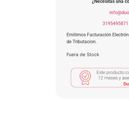
¿Necesitas una co
​
info@duo
​
3195495871
Emitimos Facturación Electró
de Tributacion.
Fuera de Stock