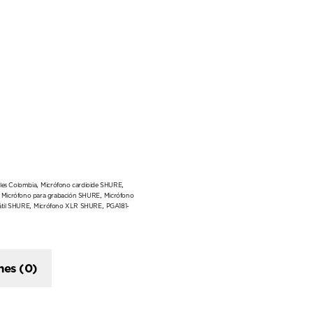
,
,
les Colombia
Micrófono cardioide SHURE
,
,
Micrófono para grabación SHURE
Micrófono
,
,
átil SHURE
Micrófono XLR SHURE
PGA181-
nes (0)