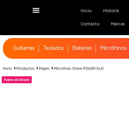
Inicio
Historia
Contacto
Marcas
Guitarras
Teclados
Baterías
Micrófonos
Inicio
Productos
Pages
Micrófono Shure PGA181-XLR
Fuera de Stock