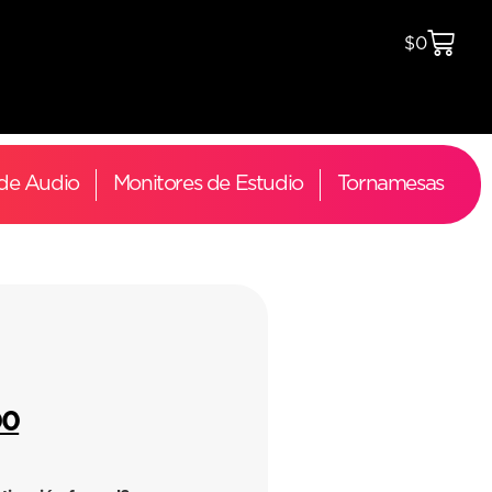
$
0
 de Audio
Monitores de Estudio
Tornamesas
00