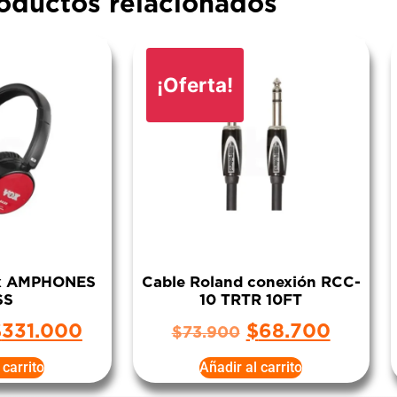
oductos relacionados
¡Oferta!
ox AMPHONES
Cable Roland conexión RCC-
SS
10 TRTR 10FT
$
331.000
$
68.700
$
73.900
 carrito
Añadir al carrito