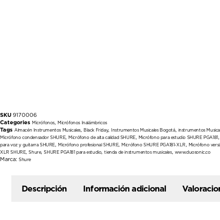
SKU
9170006
Categories
,
Micrófonos
Micrófonos Inalámbricos
Tags
,
,
,
Almacén Instrumentos Musicales
Black Friday
Instrumentos Musicales Bogotá
instrumentos Musica
,
,
Micrófono condensador SHURE
Micrófono de alta calidad SHURE
Micrófono para estudio SHURE PGA181
,
,
,
para voz y guitarra SHURE
Micrófono profesional SHURE
Micrófono SHURE PGA181-XLR
Micrófono vers
,
,
,
,
XLR SHURE
Shure
SHURE PGA181 para estudio
tienda de instrumentos musicales
www.duosonic.co
Marca:
Shure
Descripción
Información adicional
Valoracio