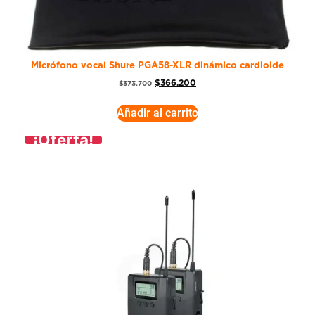
Micrófono vocal Shure PGA58-XLR dinámico cardioide
$
366.200
$
373.700
Añadir al carrito
¡Oferta!