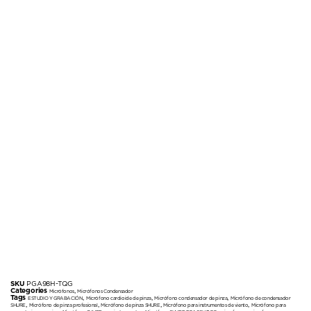
SKU
PGA98H-TQG
Categories
,
Micrófonos
Micrófonos Condensador
Tags
,
,
,
ESTUDIO Y GRABACIÓN
Micrófono cardioide de pinza
Micrófono condensador de pinza
Micrófono de condensador
,
,
,
,
SHURE
Micrófono de pinza profesional
Micrófono de pinza SHURE
Micrófono para instrumentos de viento
Micrófono para