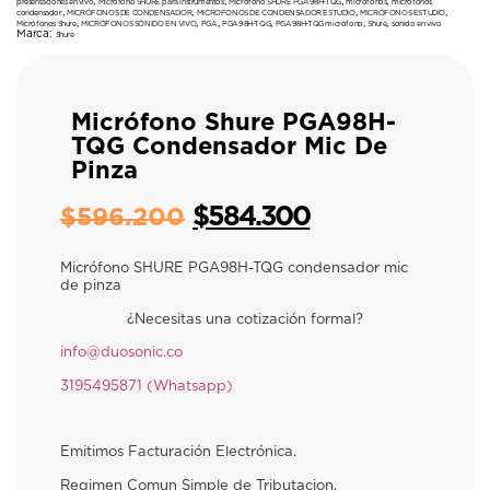
,
,
,
,
presentaciones en vivo
Micrófono SHURE para instrumentos
Micrófono SHURE PGA98H-TQG
microfonos
microfonos
,
,
,
,
condensador
MICRÓFONOS DE CONDENSADOR
MICROFONOS DE CONDENSADOR ESTUDIO
MICRÓFONOS ESTUDIO
,
,
,
,
,
,
Micrófonos Shure
MICRÓFONOS SONIDO EN VIVO
PGA
PGA98H-TQG
PGA98H-TQG micrófono
Shure
sonido en vivo
Marca:
Shure
Micrófono Shure PGA98H-
TQG Condensador Mic De
Pinza
$
584.300
$
596.200
Micrófono SHURE PGA98H-TQG condensador mic
de pinza
¿Necesitas una cotización formal?
info@duosonic.co
3195495871 (Whatsapp)
Emitimos Facturación Electrónica.
Regimen Comun Simple de Tributacion.