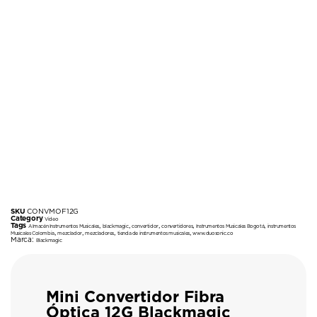
SKU
CONVMOF12G
Category
Video
Tags
,
,
,
,
,
Almacén Instrumentos Musicales
blackmagic
convertidor
convertidores
Instrumentos Musicales Bogotá
instrumentos
,
,
,
,
Musicales Colombia
mezclador
mezcladores
tienda de instrumentos musicales
www.duosonic.co
Marca:
Blackmagic
Mini Convertidor Fibra
Óptica 12G Blackmagic