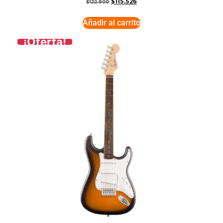
$
115.526
$
122.900
Añadir al carrito
¡Oferta!