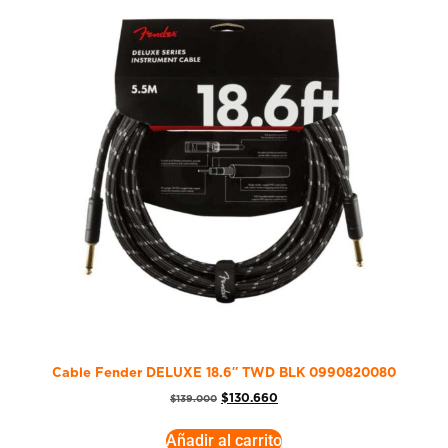
Cable Fender DELUXE 18.6″ TWD BLK 0990820080
$
130.660
$
139.000
Añadir al carrito