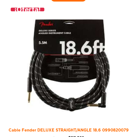
¡Oferta!
Cable Fender DELUXE STRAIGHT/ANGLE 18.6 0990820079