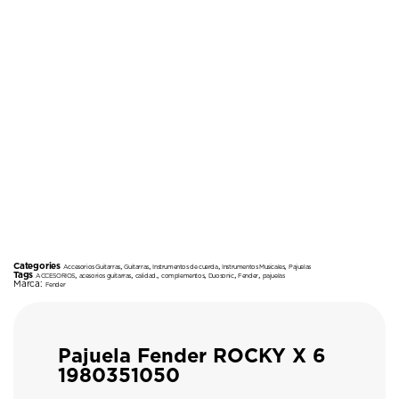
Categories
,
,
,
,
Accesorios Guitarras
Guitarras
Instrumentos de cuerda
Instrumentos Musicales
Pajuelas
Tags
,
,
,
,
,
,
ACCESORIOS
acesorios guitarras
calidad.
complementos
Duosonic
Fender
pajuelas
Marca:
Fender
Pajuela Fender ROCKY X 6
1980351050