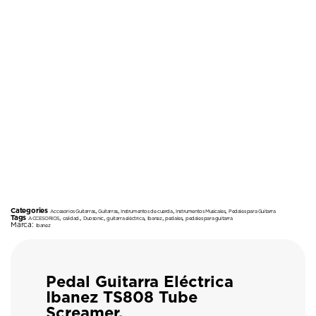
Categories
,
,
,
,
Accesorios Guitarras
Guitarras
Instrumentos de cuerda
Instrumentos Musicales
Pedales para Guitarra
Tags
,
,
,
,
,
,
ACCESORIOS
calidad.
Duosonic
guitarra eléctrica
Ibanez
pedales
pedales para guitarra
Marca:
Ibanez
Pedal Guitarra Eléctrica
Ibanez TS808 Tube
Screamer.