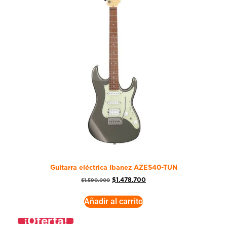
Guitarra eléctrica Ibanez AZES40-TUN
$
1.478.700
$
1.590.000
Añadir al carrito
¡Oferta!