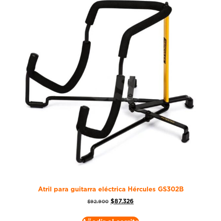
Atril para guitarra eléctrica Hércules GS302B
$
87.326
$
92.900