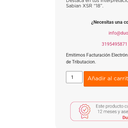
Destaca en tus interpretaci
Sabian XSR “18”.
¿Necesitas una co
​
info@duo
​
3195495871
Emitimos Facturación Electró
de Tributacion.
Añadir al carri