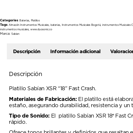
Categories
,
Baterías
Platillos
Tags
,
,
,
Almacén Instrumentos Musicales
baterias
Instrumentos Musicales Bogotá
instrumentos Musicales 
,
instrumentos musicales
www.duosonic.co
Marca:
Sabian
Descripción
Información adicional
Valoracio
Descripción
Platillo Sabían XSR “18” Fast Crash.
Materiales de Fabricación:
El platillo está elab
estaño, asegurando durabilidad, resistencia y un t
Tipo de Sonido:
El platillo Sabían XSR 18″ Fast 
rápido.
Ofrece tonos brillantes y definidos que resaltan