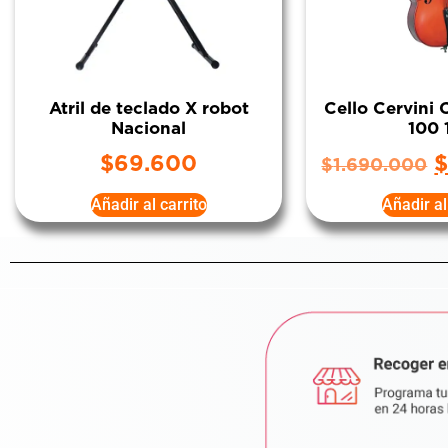
Atril de teclado X robot
Cello Cervini
Nacional
100 
$
69.600
$
1.690.000
Añadir al carrito
Añadir al