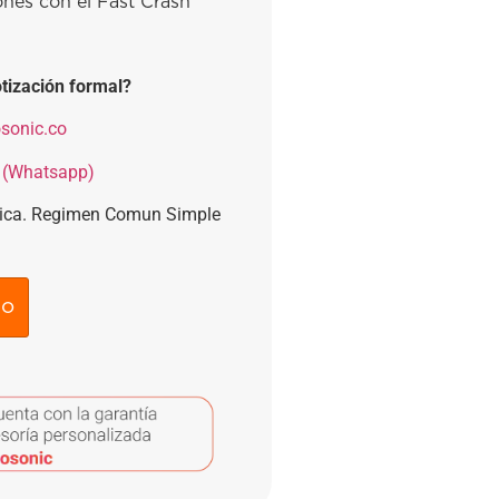
ones con el Fast Crash
tización formal?
sonic.co
 (Whatsapp)
nica. Regimen Comun Simple
to