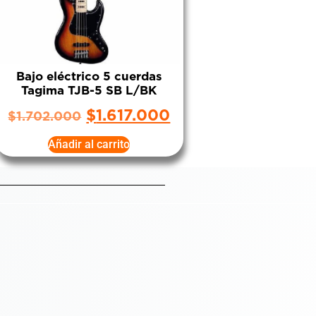
Bajo eléctrico 5 cuerdas
Tagima TJB-5 SB L/BK
$
1.617.000
$
1.702.000
Añadir al carrito