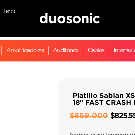
Tienda
Amplificadores
Audífonos
Cables
Interfaz
Platillo Sabian X
18″ FAST CRASH
$
869.000
$
825.5