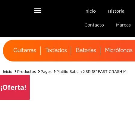
Inicio
Historia
Contacto
Marcas
Guitarras
Teclados
Baterías
Micrófonos
Inicio
Productos
Pages
Platillo Sabian XSR 18″ FAST CRASH M
¡Oferta!