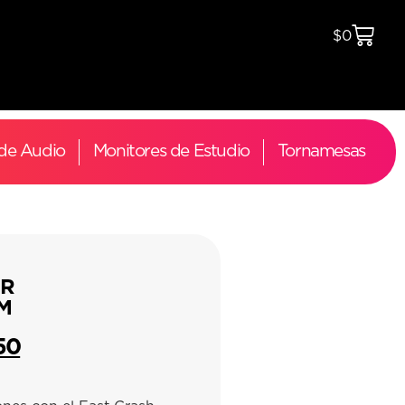
$
0
 de Audio
Monitores de Estudio
Tornamesas
SR
 M
50