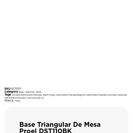
SKU
6170111
Category
Bases - Soportes - atriles
Tags
,
,
,
,
Almacén Instrumentos Musicales
Black Friday
Instrumentos Musicales Bogotá
instrumentos Musicales Colombia
tienda de
,
instrumentos musicales
www.duosonic.co
Marca:
Proel
Base Triangular De Mesa
Proel DST110BK