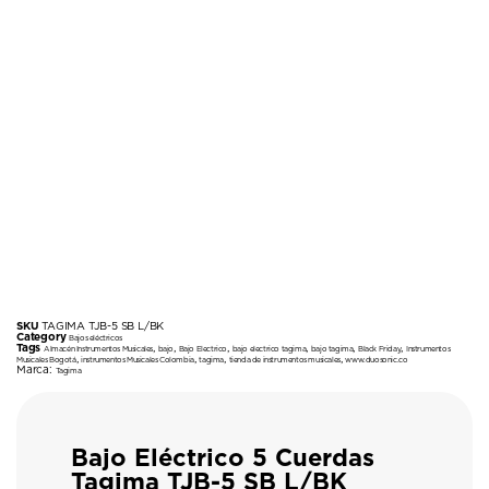
SKU
TAGIMA TJB-5 SB L/BK
Category
Bajos eléctricos
Tags
,
,
,
,
,
,
Almacén Instrumentos Musicales
bajo
Bajo Electrico
bajo electrico tagima
bajo tagima
Black Friday
Instrumentos
,
,
,
,
Musicales Bogotá
instrumentos Musicales Colombia
tagima
tienda de instrumentos musicales
www.duosonic.co
Marca:
Tagima
Bajo Eléctrico 5 Cuerdas
Tagima TJB-5 SB L/BK