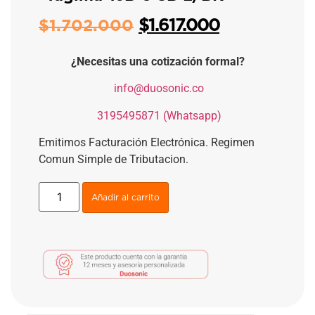
$
1.617.000
$
1.702.000
¿Necesitas una cotización formal?
​
info@duosonic.co
​
3195495871 (Whatsapp)
Emitimos Facturación Electrónica. Regimen
Comun Simple de Tributacion.
Añadir al carrito