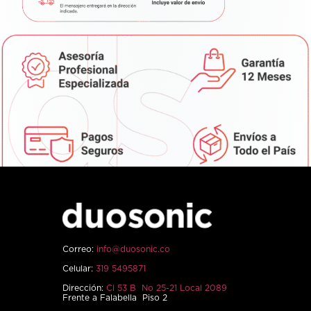
Correo:
info@duosonic.co
Celular:
319 5495871
Dirección:
Cl 53 B No 25-21 Local 2089
Frente a Falabella Piso 2