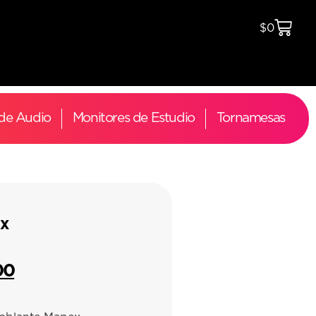
$
0
 de Audio
Monitores de Estudio
Tornamesas
x
00