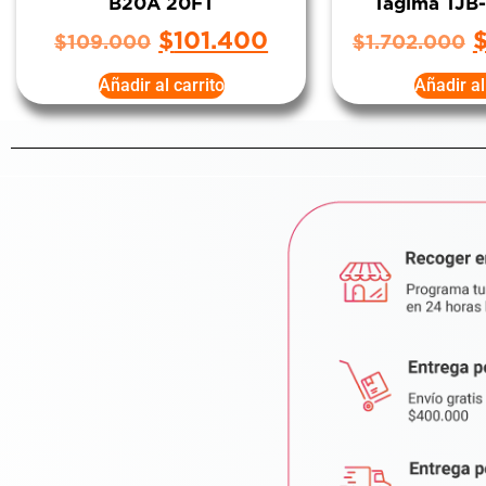
B20A 20FT
Tagima TJB
$
101.400
$
109.000
$
1.702.000
Añadir al carrito
Añadir al