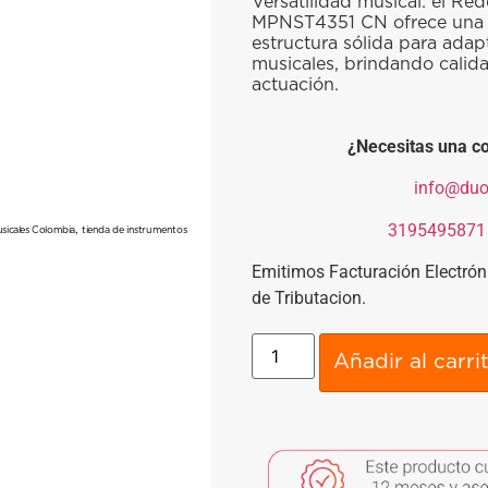
Versatilidad musical: el R
MPNST4351 CN ofrece una 
estructura sólida para adapt
musicales, brindando calida
actuación.
¿Necesitas una co
​
info@duo
​
3195495871
,
sicales Colombia
tienda de instrumentos
Emitimos Facturación Electró
de Tributacion.
Añadir al carri