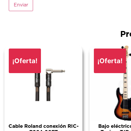
Pr
¡Oferta!
¡Oferta!
Cable Roland conexión RIC-
Bajo eléctri