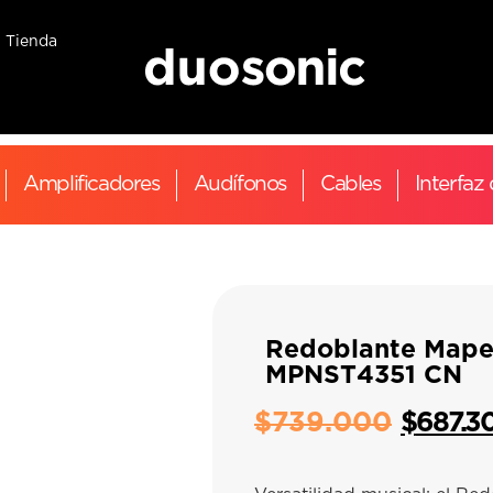
Tienda
Amplificadores
Audífonos
Cables
Interfaz
Redoblante Mape
MPNST4351 CN
$
739.000
$
687.3