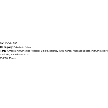
SKU
1044895
Category
Baterías Acústicas
Tags
,
,
,
,
Almacén Instrumentos Musicales
Batería
baterias
Instrumentos Musicales Bogotá
instrumentos Mu
,
musicales
www.duosonic.co
Marca:
Mapex