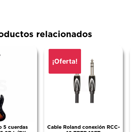
oductos relacionados
¡Oferta!
co 5 cuerdas
Cable Roland conexión RCC-