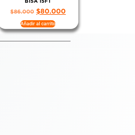
B15A 15FT
$
80.000
$
86.000
Añadir al carrito