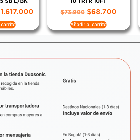
-5 SB L/BK
10 TRTR 10FT
$
1.617.000
$
68.700
$
73.900
 carrito
Añadir al carrito