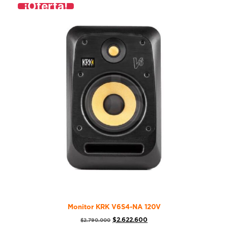
¡Oferta!
Monitor KRK V6S4-NA 120V
$
2.622.600
$
2.790.000