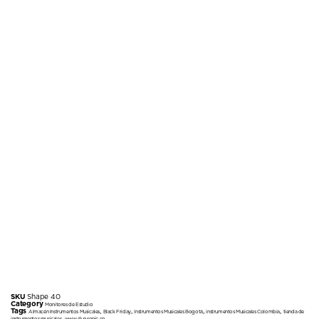
SKU
Shape 40
Category
Monitores de Estudio
Tags
,
,
,
,
Almacén Instrumentos Musicales
Black Friday
Instrumentos Musicales Bogotá
instrumentos Musicales Colombia
tienda de
,
instrumentos musicales
www.duosonic.co